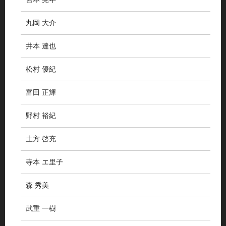
丸岡 大介
井本 達也
松村 優紀
富田 正輝
野村 裕紀
土方 啓充
寺本 エ里子
森 秀美
武重 一樹