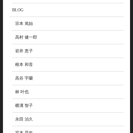
BLOG
宗本 篤始
高村 健一郎
岩井 恵子
根本 和音
高谷 宇蘭
林 叶也
横溝 智子
永田 治久
宮本 晃年