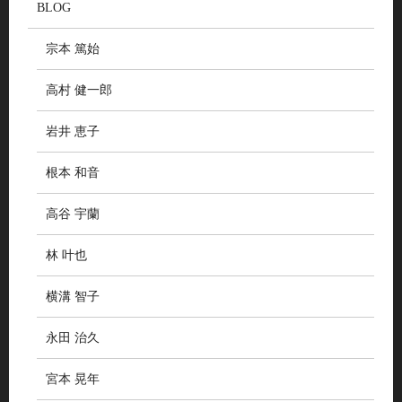
BLOG
宗本 篤始
高村 健一郎
岩井 恵子
根本 和音
高谷 宇蘭
林 叶也
横溝 智子
永田 治久
宮本 晃年