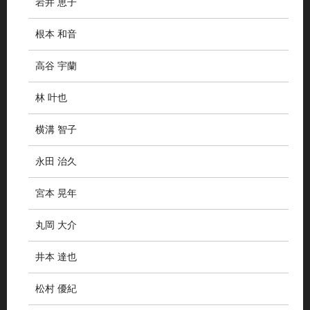
岩井 恵子
根本 和音
高谷 宇蘭
林 叶也
横溝 智子
永田 治久
宮本 晃年
丸岡 大介
井本 達也
松村 優紀