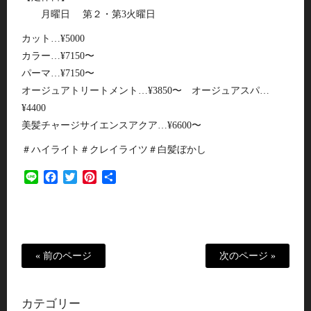
月曜日 第２・第3火曜日
カット…¥5000
カラー…¥7150〜
パーマ…¥7150〜
オージュアトリートメント…¥3850〜 オージュアスパ…
¥4400
美髪チャージサイエンスアクア…¥6600〜
＃ハイライト＃クレイライツ＃白髪ぼかし
Line
Facebook
Twitter
Pinterest
共
有
« 前のページ
次のページ »
カテゴリー