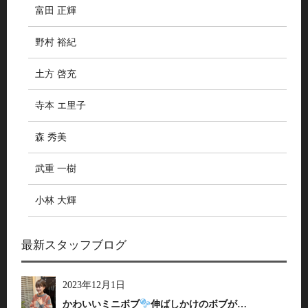
富田 正輝
野村 裕紀
土方 啓充
寺本 エ里子
森 秀美
武重 一樹
小林 大輝
最新スタッフブログ
2023年12月1日
かわいいミニボブ
伸ばしかけのボブが…