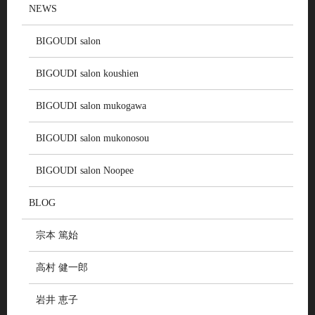
NEWS
BIGOUDI salon
BIGOUDI salon koushien
BIGOUDI salon mukogawa
BIGOUDI salon mukonosou
BIGOUDI salon Noopee
BLOG
宗本 篤始
高村 健一郎
岩井 恵子