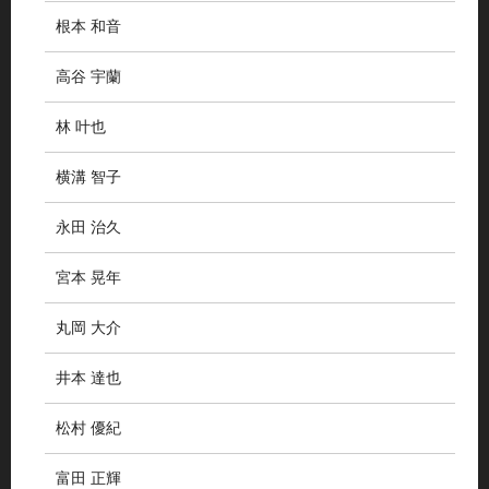
根本 和音
高谷 宇蘭
林 叶也
横溝 智子
永田 治久
宮本 晃年
丸岡 大介
井本 達也
松村 優紀
富田 正輝