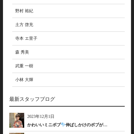
野村 裕紀
土方 啓充
寺本 エ里子
森 秀美
武重 一樹
小林 大輝
最新スタッフブログ
2023年12月1日
かわいいミニボブ
伸ばしかけのボブが…