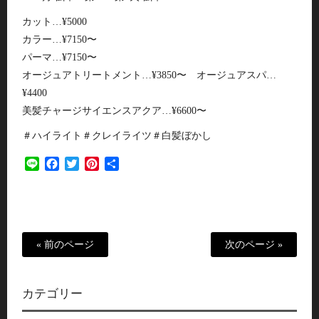
カット…¥5000
カラー…¥7150〜
パーマ…¥7150〜
オージュアトリートメント…¥3850〜 オージュアスパ…
¥4400
美髪チャージサイエンスアクア…¥6600〜
＃ハイライト＃クレイライツ＃白髪ぼかし
Line
Facebook
Twitter
Pinterest
共
有
« 前のページ
次のページ »
カテゴリー