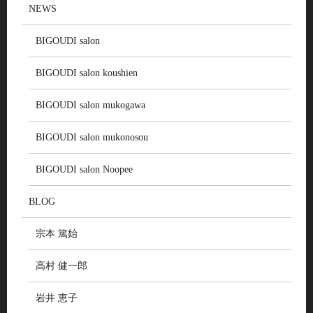
NEWS
BIGOUDI salon
BIGOUDI salon koushien
BIGOUDI salon mukogawa
BIGOUDI salon mukonosou
BIGOUDI salon Noopee
BLOG
宗本 篤始
高村 健一郎
岩井 恵子