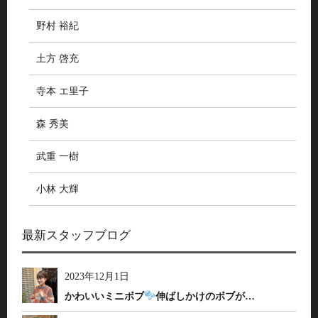
野村 裕紀
土方 啓充
寺本 エ里子
森 秀美
武重 一樹
小林 大輝
最新スタッフブログ
2023年12月1日
かわいいミニボブ
伸ばしかけのボブが…