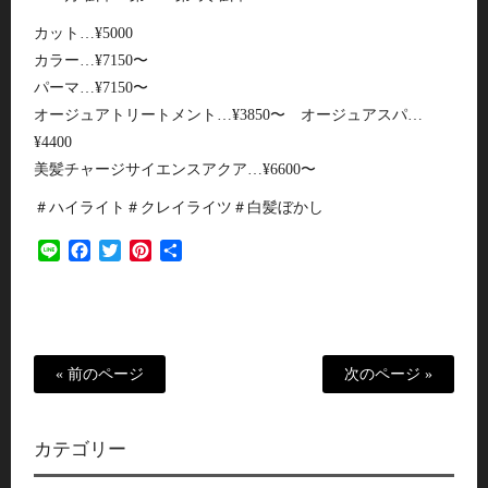
カット…¥5000
カラー…¥7150〜
パーマ…¥7150〜
オージュアトリートメント…¥3850〜 オージュアスパ…
¥4400
美髪チャージサイエンスアクア…¥6600〜
＃ハイライト＃クレイライツ＃白髪ぼかし
Line
Facebook
Twitter
Pinterest
共
有
« 前のページ
次のページ »
カテゴリー