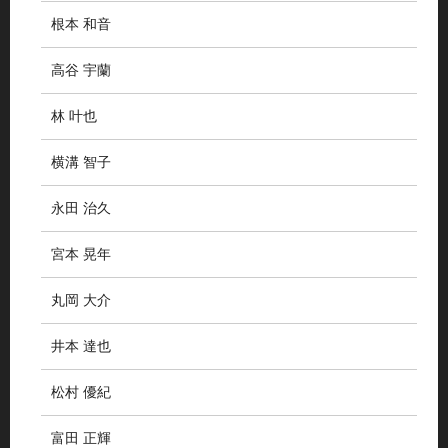
根本 和音
高谷 宇蘭
林 叶也
横溝 智子
永田 治久
宮本 晃年
丸岡 大介
井本 達也
松村 優紀
富田 正輝