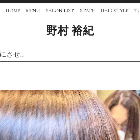
HOME
MENU
SALON LIST
STAFF
HAIR STYLE
TO
野村 裕紀
にさせ…