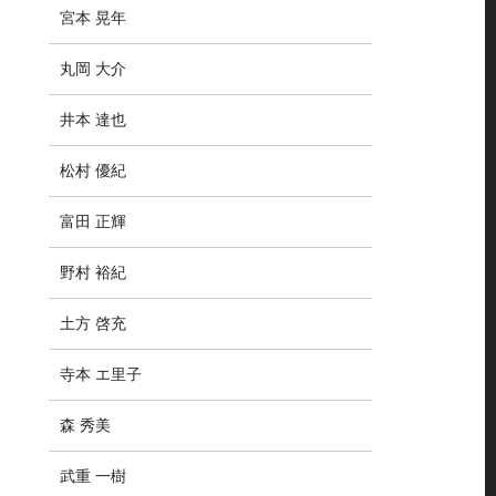
宮本 晃年
丸岡 大介
井本 達也
松村 優紀
富田 正輝
野村 裕紀
土方 啓充
寺本 エ里子
森 秀美
武重 一樹