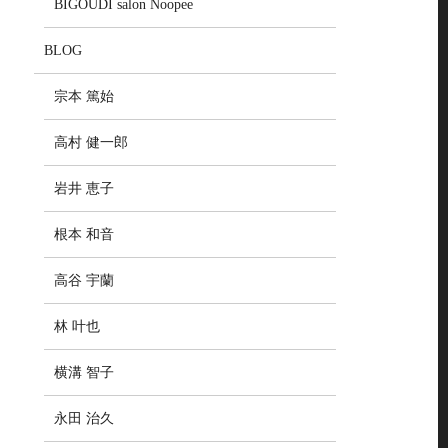
BIGOUDI salon Noopee
BLOG
宗本 篤始
高村 健一郎
岩井 恵子
根本 和音
高谷 宇蘭
林 叶也
横溝 智子
永田 治久