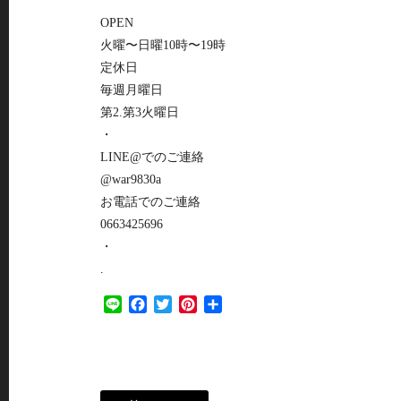
OPEN
火曜〜日曜10時〜19時
定休日
毎週月曜日
第2.第3火曜日
・
LINE@でのご連絡
@war9830a
お電話でのご連絡
0663425696
・
.
Line
Facebook
Twitter
Pinterest
共
有