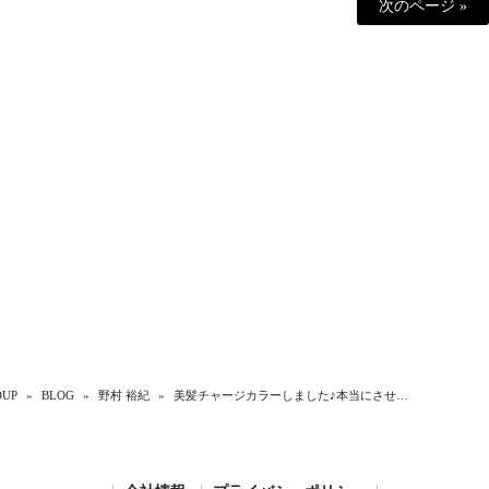
次のページ »
UP
»
BLOG
»
野村 裕紀
»
美髪チャージカラーしました♪本当にさせ…