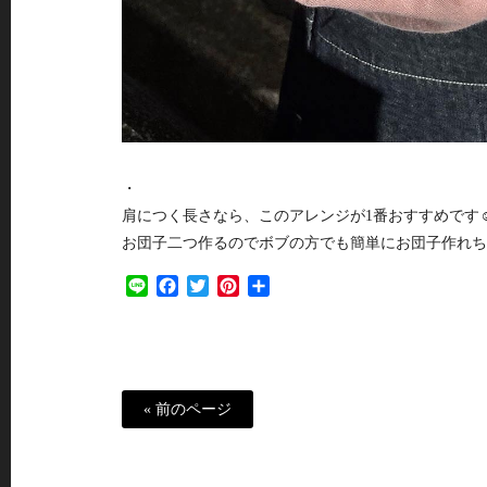
・
肩につく長さなら、このアレンジが1番おすすめです☺
お団子二つ作るのでボブの方でも簡単にお団子作れち
Line
Facebook
Twitter
Pinterest
共
有
« 前のページ