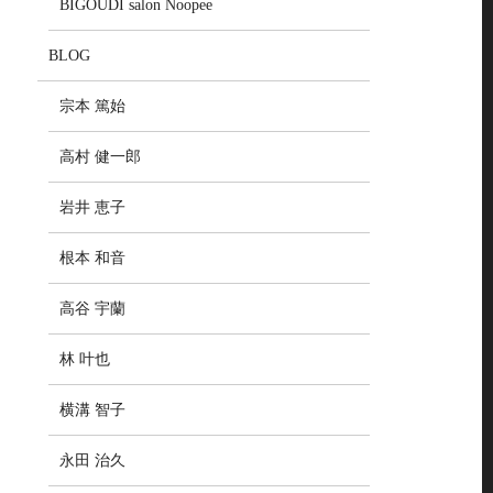
BIGOUDI salon Noopee
BLOG
宗本 篤始
高村 健一郎
岩井 恵子
根本 和音
高谷 宇蘭
林 叶也
横溝 智子
永田 治久