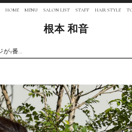
HOME
MENU
SALON LIST
STAFF
HAIR STYLE
TO
根本 和音
が1番…