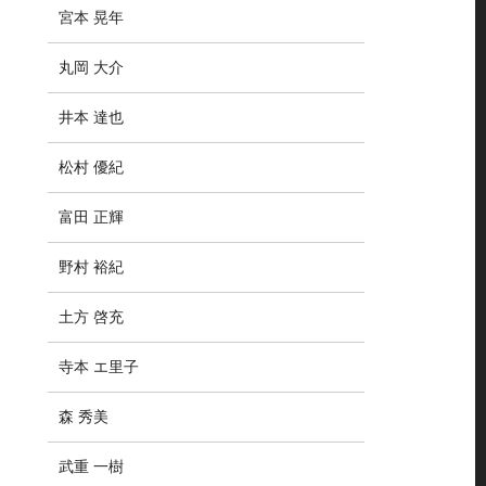
宮本 晃年
丸岡 大介
井本 達也
松村 優紀
富田 正輝
野村 裕紀
土方 啓充
寺本 エ里子
森 秀美
武重 一樹