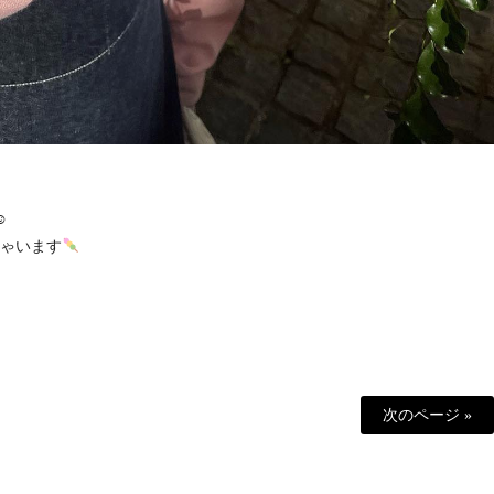
︎
ゃいます
次のページ »