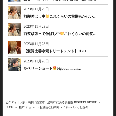
2023年11月29日
前髪伸ばし中
これくらいの前髪もかわい…
2023年11月29日
前髪頑張って伸ばし中
これくらいの前髪…
2023年11月28日
【髪質改善水素トリートメント】Ｈ2O…
2023年11月28日
冬ベリーショート
bigoudi_mun…
ビグディ｜大阪・梅田 / 西宮市 / 尼崎市|にある美容院 BIGOUDI GROUP
»
BLOG
»
根本 和音
»
・お洒落な顔周りレイヤーパツっと感の…