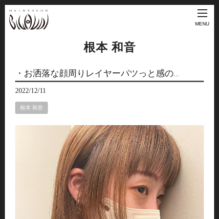
MENU
根本 和音
・お洒落な顔周りレイヤーパツっと感の…
2022/12/11
根本 和音