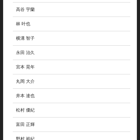
高谷 宇蘭
林 叶也
横溝 智子
永田 治久
宮本 晃年
丸岡 大介
井本 達也
松村 優紀
富田 正輝
野村 裕紀