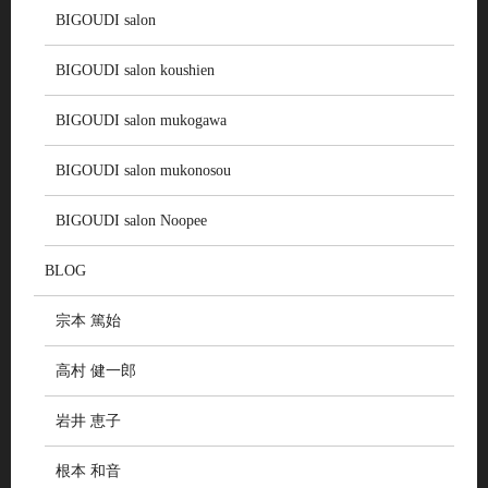
BIGOUDI salon
BIGOUDI salon koushien
BIGOUDI salon mukogawa
BIGOUDI salon mukonosou
BIGOUDI salon Noopee
BLOG
宗本 篤始
高村 健一郎
岩井 恵子
根本 和音