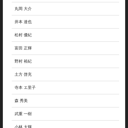
丸岡 大介
井本 達也
松村 優紀
富田 正輝
野村 裕紀
土方 啓充
寺本 エ里子
森 秀美
武重 一樹
小林 大輝