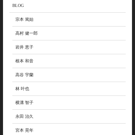
BLOG
宗本 篤始
高村 健一郎
岩井 恵子
根本 和音
高谷 宇蘭
林 叶也
横溝 智子
永田 治久
宮本 晃年