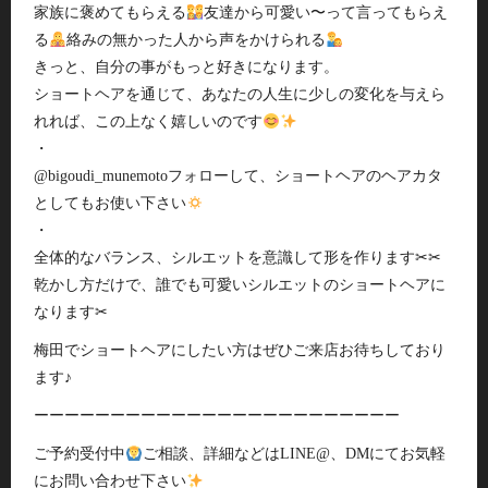
家族に褒めてもらえる
友達から可愛い〜って言ってもらえ
る
絡みの無かった人から声をかけられる
きっと、自分の事がもっと好きになります。
ショートヘアを通じて、あなたの人生に少しの変化を与えら
れれば、この上なく嬉しいのです
・
@bigoudi_munemotoフォローして、ショートヘアのヘアカタ
としてもお使い下さい
・
全体的なバランス、シルエットを意識して形を作ります✂︎✂︎
乾かし方だけで、誰でも可愛いシルエットのショートヘアに
なります✂︎
梅田でショートヘアにしたい方はぜひご来店お待ちしており
ます♪
ーーーーーーーーーーーーーーーーーーーーーーーー
ご予約受付中
ご相談、詳細などはLINE@、DMにてお気軽
にお問い合わせ下さい