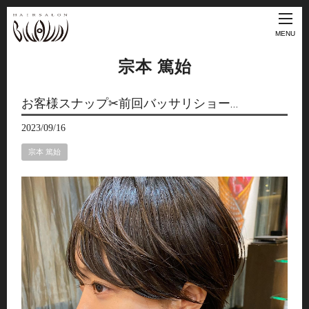
MENU
宗本 篤始
お客様スナップ✂︎前回バッサリショー…
2023/09/16
宗本 篤始