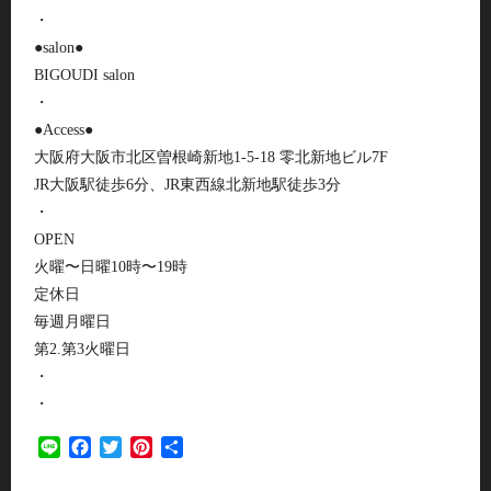
・
●salon●
BIGOUDI salon
・
●Access●
大阪府大阪市北区曽根崎新地1-5-18 零北新地ビル7F
JR大阪駅徒歩6分、JR東西線北新地駅徒歩3分
・
OPEN
火曜〜日曜10時〜19時
定休日
毎週月曜日
第2.第3火曜日
・
・
Line
Facebook
Twitter
Pinterest
共
有