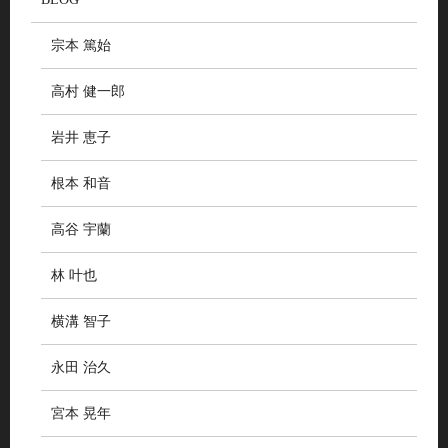
宗本 篤始
高村 健一郎
岩井 恵子
根本 和音
高谷 宇蘭
林 叶也
横溝 智子
永田 治久
宮本 晃年