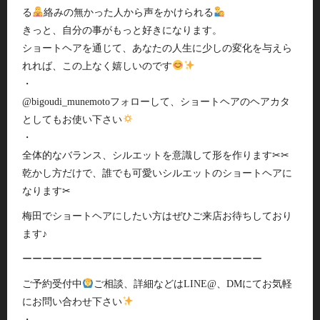
る
絡みの無かった人から声をかけられる
きっと、自分の事がもっと好きになります。
ショートヘアを通じて、あなたの人生に少しの変化を与えら
れれば、この上なく嬉しいのです
・
@bigoudi_munemotoフォローして、ショートヘアのヘアカタ
としてもお使い下さい
・
全体的なバランス、シルエットを意識して形を作ります✂︎✂︎
乾かし方だけで、誰でも可愛いシルエットのショートヘアに
なります✂︎
梅田でショートヘアにしたい方はぜひご来店お待ちしており
ます♪
ーーーーーーーーーーーーーーーーーーーーーーーー
ご予約受付中
ご相談、詳細などはLINE@、DMにてお気軽
にお問い合わせ下さい
・