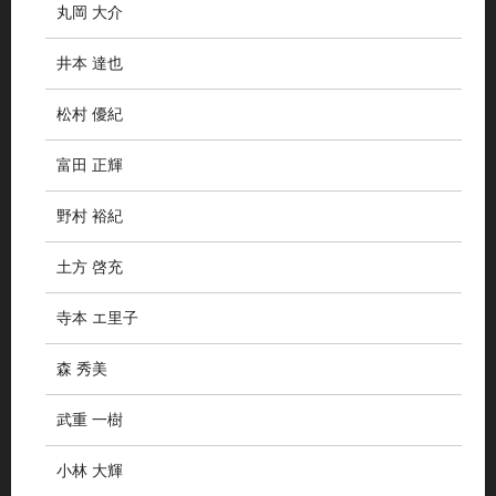
丸岡 大介
井本 達也
松村 優紀
富田 正輝
野村 裕紀
土方 啓充
寺本 エ里子
森 秀美
武重 一樹
小林 大輝