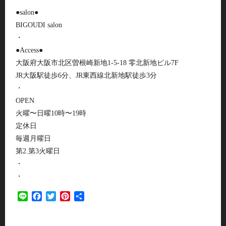
●salon●
BIGOUDI salon
・
●Access●
大阪府大阪市北区曽根崎新地1-5-18 零北新地ビル7F
JR大阪駅徒歩6分、JR東西線北新地駅徒歩3分
・
OPEN
火曜〜日曜10時〜19時
定休日
毎週月曜日
第2.第3火曜日
・
・
Line
Facebook
Twitter
Pinterest
共
有