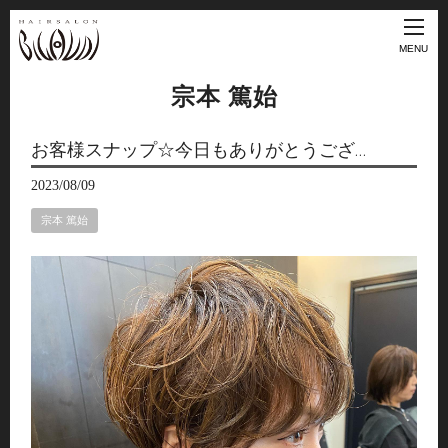
MENU
宗本 篤始
お客様スナップ☆今日もありがとうござ…
2023/08/09
宗本 篤始