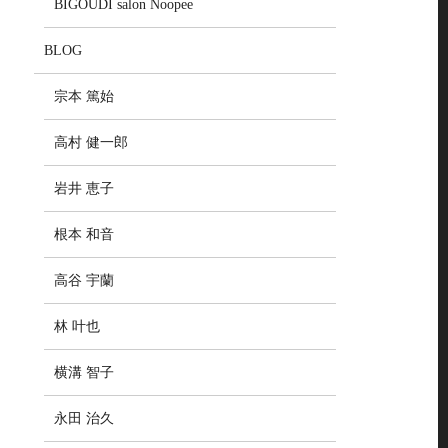
BIGOUDI salon Noopee
BLOG
宗本 篤始
高村 健一郎
岩井 恵子
根本 和音
高谷 宇蘭
林 叶也
横溝 智子
永田 治久