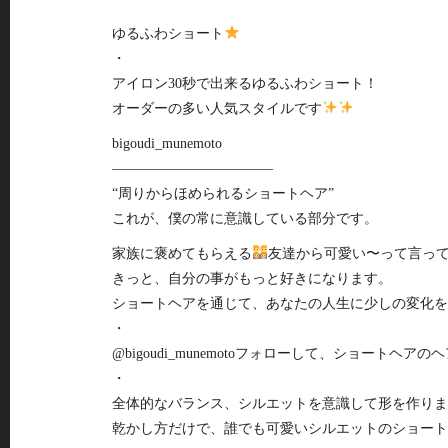
ゆるふわショート
・
アイロン30秒で出来るゆるふわショート！
オーダーの多い人気スタイルです
bigoudi_munemoto
———————————–
“周りからほめられるショートヘア”
これが、僕の常に意識している部分です。
家族に褒めてもらえる
友達から可愛い〜って言っ
きっと、自分の事がもっと好きになります。
ショートヘアを通じて、あなたの人生に少しの変化を
・
@bigoudi_munemotoフォローして、ショートヘ
・
全体的なバランス、シルエットを意識して形を作ります✂
乾かし方だけで、誰でも可愛いシルエットのショート