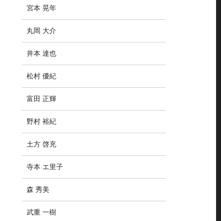
宮本 晃年
丸岡 大介
井本 達也
松村 優紀
富田 正輝
野村 裕紀
土方 啓充
寺本 エ里子
森 秀美
武重 一樹