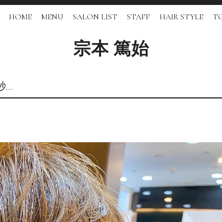
HOME
MENU
SALON LIST
STAFF
HAIR STYLE
TO
宗本 篤始
秒…