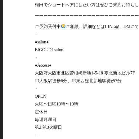
梅田でショートヘアにしたい方はぜひご来店お待ちし
ーーーーーーーーーーーーーーーーーーーーーーーー
ご予約受付中
ご相談、詳細などはLINE@、DMに
・
●salon●
BIGOUDI salon
・
●Access●
大阪府大阪市北区曽根崎新地1-5-18 零北新地ビル7F
JR大阪駅徒歩6分、JR東西線北新地駅徒歩3分
・
OPEN
火曜〜日曜10時〜19時
定休日
毎週月曜日
第2.第3火曜日
・