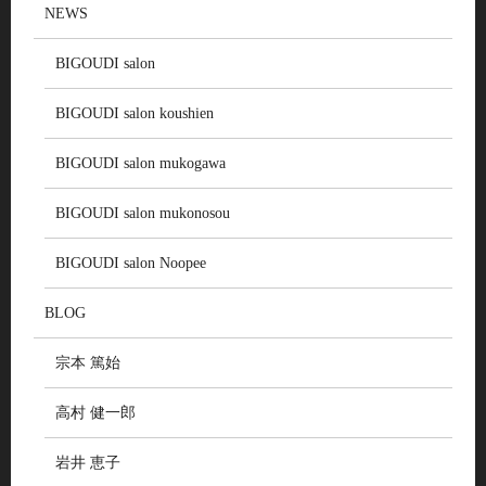
NEWS
BIGOUDI salon
BIGOUDI salon koushien
BIGOUDI salon mukogawa
BIGOUDI salon mukonosou
BIGOUDI salon Noopee
BLOG
宗本 篤始
高村 健一郎
岩井 恵子