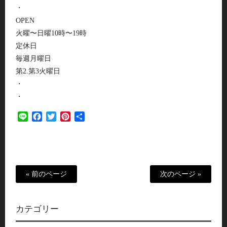
・
OPEN
火曜〜日曜10時〜19時
定休日
毎週月曜日
第2.第3火曜日
・
・
Line
Facebook
Twitter
Pinterest
共
有
« 前のページ
次のページ »
カテゴリー