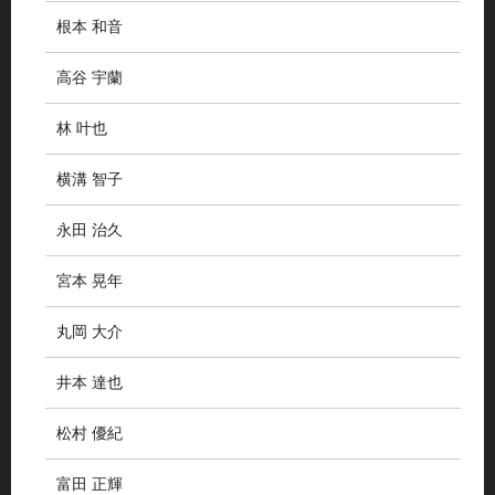
根本 和音
高谷 宇蘭
林 叶也
横溝 智子
永田 治久
宮本 晃年
丸岡 大介
井本 達也
松村 優紀
富田 正輝