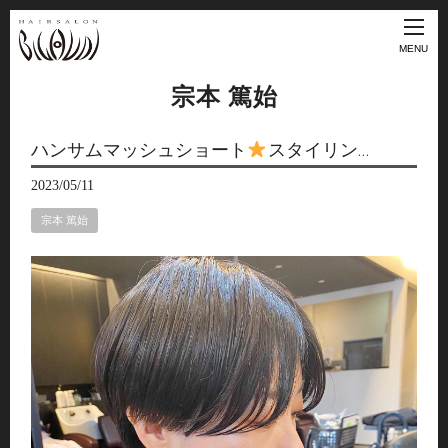
MENU
宗本 篤始
ハンサムマッシュショート
スタイリン…
2023/05/11
宗本 篤始