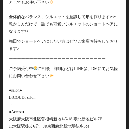
としてもお使い下さい
・
全体的なバランス、シルエットを意識して形を作ります✂︎✂︎
乾かし方だけで、誰でも可愛いシルエットのショートヘアに
なります✂︎
梅田でショートヘアにしたい方はぜひご来店お待ちしており
ます♪
ーーーーーーーーーーーーーーーーーーーーーーーー
ご予約受付中
ご相談、詳細などはLINE@、DMにてお気軽
にお問い合わせ下さい
・
●salon●
BIGOUDI salon
・
●Access●
大阪府大阪市北区曽根崎新地1-5-18 零北新地ビル7F
JR大阪駅徒歩6分、JR東西線北新地駅徒歩3分