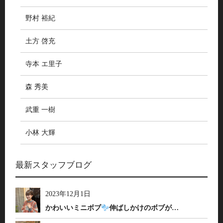
野村 裕紀
土方 啓充
寺本 エ里子
森 秀美
武重 一樹
小林 大輝
最新スタッフブログ
2023年12月1日
かわいいミニボブ
伸ばしかけのボブが…