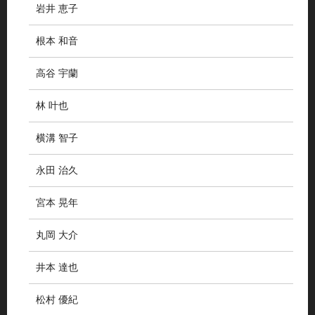
岩井 恵子
根本 和音
高谷 宇蘭
林 叶也
横溝 智子
永田 治久
宮本 晃年
丸岡 大介
井本 達也
松村 優紀