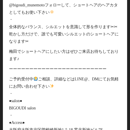
@bigoudi_munemotoフォローして、ショートヘアのヘアカタ
としてもお使い下さい
・
全体的なバランス、シルエットを意識して形を作ります✂︎✂︎
乾かし方だけで、誰でも可愛いシルエットのショートヘアに
なります✂︎
梅田でショートヘアにしたい方はぜひご来店お待ちしており
ます♪
ーーーーーーーーーーーーーーーーーーーーーーーー
ご予約受付中
ご相談、詳細などはLINE@、DMにてお気軽
にお問い合わせ下さい
・
●salon●
BIGOUDI salon
・
●Access●
大阪府大阪市北区曽根崎新地1-5-18 零北新地ビル7F