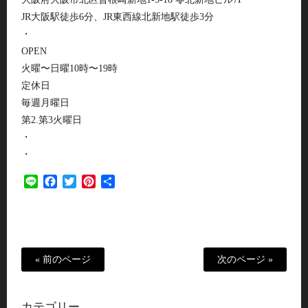
JR大阪駅徒歩6分、JR東西線北新地駅徒歩3分
・
OPEN
火曜〜日曜10時〜19時
定休日
毎週月曜日
第2.第3火曜日
・
・
Line
Facebook
Twitter
Pinterest
共
有
« 前のページ
次のページ »
カテゴリー