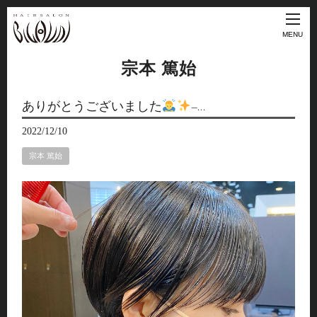
MENU
宗本 篤始
ありがとうございました
–…
2022/12/10
宗本 篤始