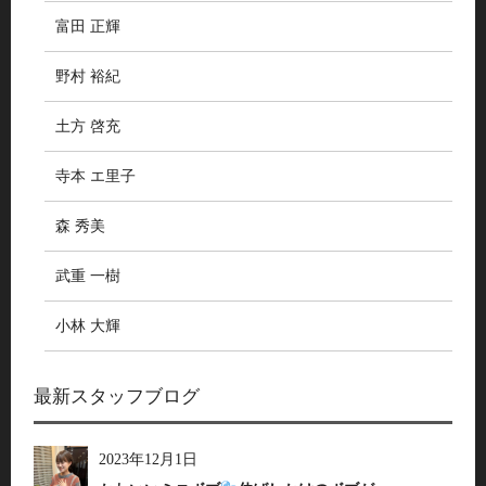
富田 正輝
野村 裕紀
土方 啓充
寺本 エ里子
森 秀美
武重 一樹
小林 大輝
最新スタッフブログ
2023年12月1日