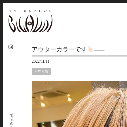
アウターカラーです
——-…
2022/11/11
宗本 篤始