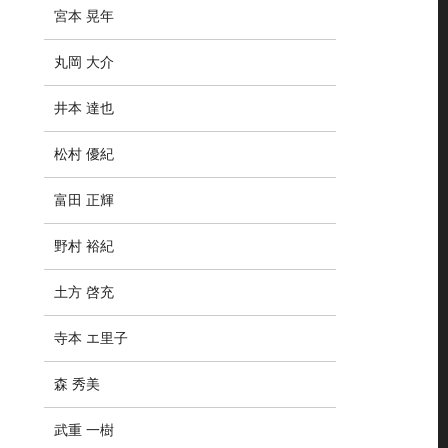
宮本 晃年
丸岡 大介
井本 達也
松村 優紀
富田 正輝
野村 裕紀
土方 啓充
寺本 エ里子
森 秀美
武重 一樹