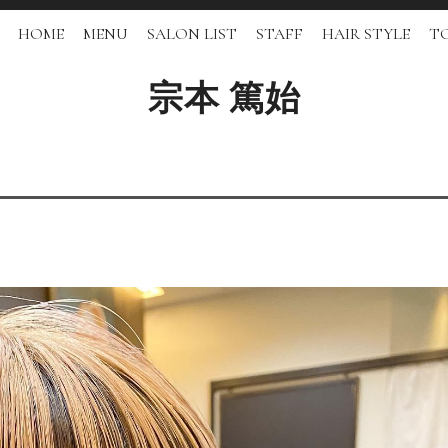
HOME
MENU
SALON LIST
STAFF
HAIR STYLE
TO
宗本 篤始