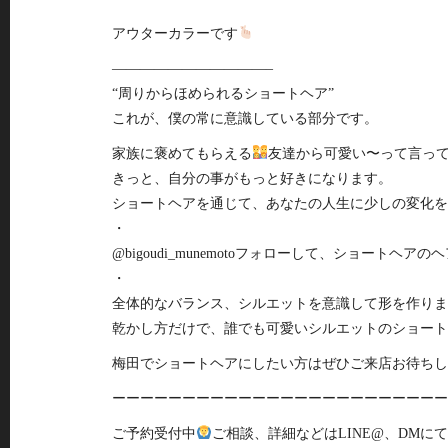
アウターカラーです
———————————–
“周りからほめられるショートヘア”
これが、僕の常に意識している部分です。
家族に褒めてもらえる
友達から可愛い〜って言っ
きっと、自分の事がもっと好きになります。
ショートヘアを通じて、あなたの人生に少しの変化を
・
@bigoudi_munemotoフォローして、ショートヘ
・
全体的なバランス、シルエットを意識して形を作ります✂
乾かし方だけで、誰でも可愛いシルエットのショート
梅田でショートヘアにしたい方はぜひご来店お待ちし
ーーーーーーーーーーーーーーーーーーーーーーーー
ご予約受付中
ご相談、詳細などはLINE@、DMに