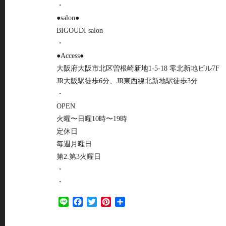
・
●salon●
BIGOUDI salon
・
●Access●
大阪府大阪市北区曽根崎新地1-5-18 零北新地ビル7F
JR大阪駅徒歩6分、JR東西線北新地駅徒歩3分
・
OPEN
火曜〜日曜10時〜19時
定休日
毎週月曜日
第2.第3火曜日
・
・
Line
Facebook
Twitter
Pinterest
共
有