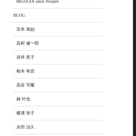
BIGOUDI salon Noopee
BLOG
宗本 篤始
高村 健一郎
岩井 恵子
根本 和音
高谷 宇蘭
林 叶也
横溝 智子
永田 治久