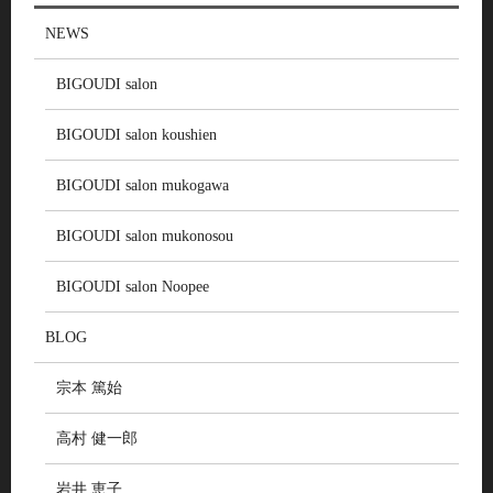
NEWS
BIGOUDI salon
BIGOUDI salon koushien
BIGOUDI salon mukogawa
BIGOUDI salon mukonosou
BIGOUDI salon Noopee
BLOG
宗本 篤始
高村 健一郎
岩井 恵子