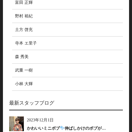
富田 正輝
野村 裕紀
土方 啓充
寺本 エ里子
森 秀美
武重 一樹
小林 大輝
最新スタッフブログ
2023年12月1日
かわいいミニボブ
伸ばしかけのボブが…