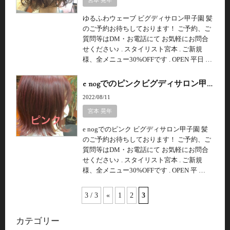
宮本 晃年
ゆるふわウェーブ ビグディサロン甲子園 髪
のご予約お待ちしております！ ご予約、ご
質問等はDM・お電話にて お気軽にお問合
せください♪ . スタイリスト宮本 . ご新規
様、全メニュー30%OFFです . OPEN 平日 …
e nogでのピンクビグディサロン甲…
2022/08/11
宮本 晃年
e nogでのピンク ビグディサロン甲子園 髪
のご予約お待ちしております！ ご予約、ご
質問等はDM・お電話にて お気軽にお問合
せください♪ . スタイリスト宮本 . ご新規
様、全メニュー30%OFFです . OPEN 平 …
3 / 3
«
1
2
3
カテゴリー