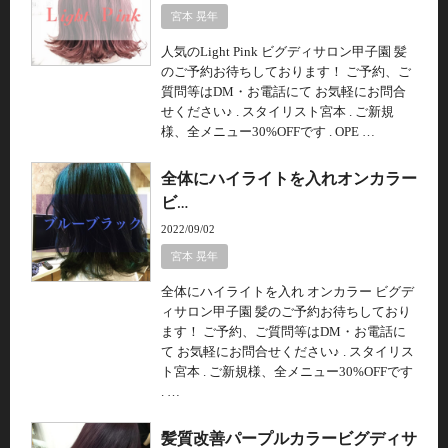
宮本 晃年
人気のLight Pink ビグディサロン甲子園 髪
のご予約お待ちしております！ ご予約、ご
質問等はDM・お電話にて お気軽にお問合
せください♪ . スタイリスト宮本 . ご新規
様、全メニュー30%OFFです . OPE …
全体にハイライトを入れオンカラー
ビ…
2022/09/02
宮本 晃年
全体にハイライトを入れ オンカラー ビグデ
ィサロン甲子園 髪のご予約お待ちしており
ます！ ご予約、ご質問等はDM・お電話に
て お気軽にお問合せください♪ . スタイリス
ト宮本 . ご新規様、全メニュー30%OFFです
. …
髪質改善パープルカラービグディサ