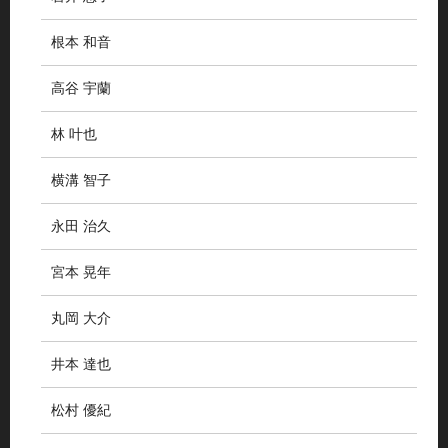
根本 和音
高谷 宇蘭
林 叶也
横溝 智子
永田 治久
宮本 晃年
丸岡 大介
井本 達也
松村 優紀