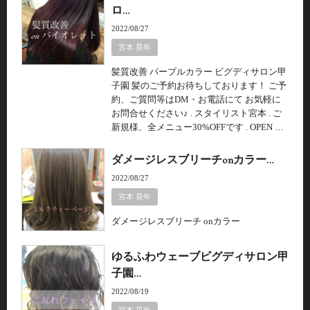
ロ…
2022/08/27
宮本 晃年
髪質改善 パープルカラー ビグディサロン甲
子園 髪のご予約お待ちしております！ ご予
約、ご質問等はDM・お電話にて お気軽に
お問合せください♪ . スタイリスト宮本 . ご
新規様、全メニュー30%OFFです . OPEN …
ダメージレスブリーチonカラー…
2022/08/27
宮本 晃年
ダメージレスブリーチ onカラー
ゆるふわウェーブビグディサロン甲
子園…
2022/08/19