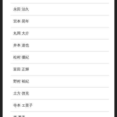
永田 治久
宮本 晃年
丸岡 大介
井本 達也
松村 優紀
富田 正輝
野村 裕紀
土方 啓充
寺本 エ里子