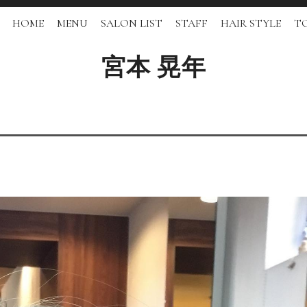
HOME
MENU
SALON LIST
STAFF
HAIR STYLE
TO
宮本 晃年