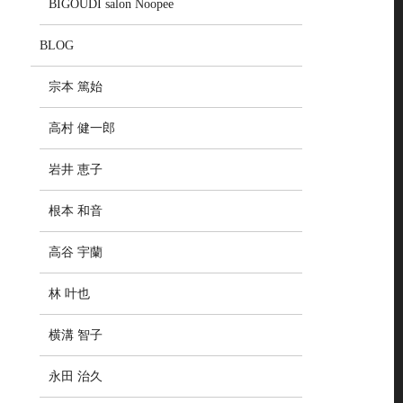
BIGOUDI salon Noopee
BLOG
宗本 篤始
高村 健一郎
岩井 恵子
根本 和音
高谷 宇蘭
林 叶也
横溝 智子
永田 治久