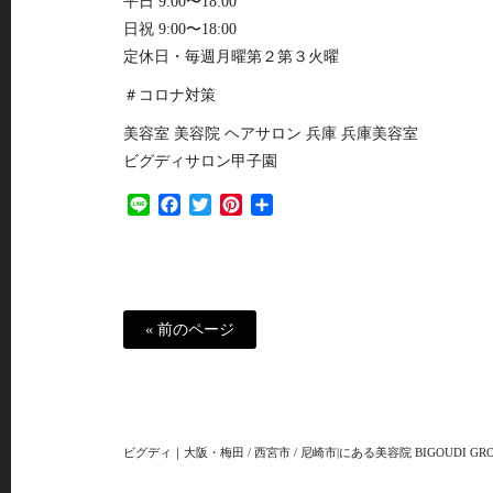
平日 9:00〜18:00
日祝 9:00〜18:00
定休日・毎週月曜第２第３火曜
＃コロナ対策
美容室 美容院 ヘアサロン 兵庫 兵庫美容室
ビグディサロン甲子園
Line
Facebook
Twitter
Pinterest
共
有
« 前のページ
ビグディ｜大阪・梅田 / 西宮市 / 尼崎市|にある美容院 BIGOUDI GRO