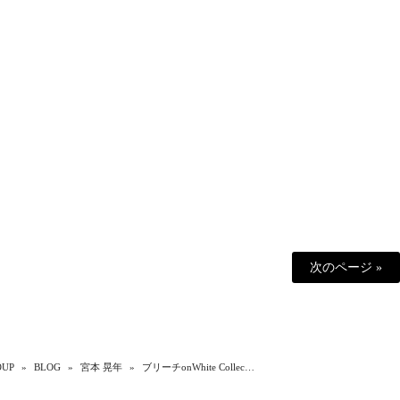
次のページ »
UP
»
BLOG
»
宮本 晃年
»
ブリーチonWhite Collec…