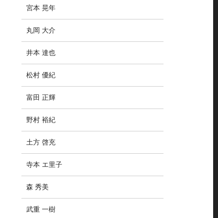
宮本 晃年
丸岡 大介
井本 達也
松村 優紀
富田 正輝
野村 裕紀
土方 啓充
寺本 エ里子
森 秀美
武重 一樹