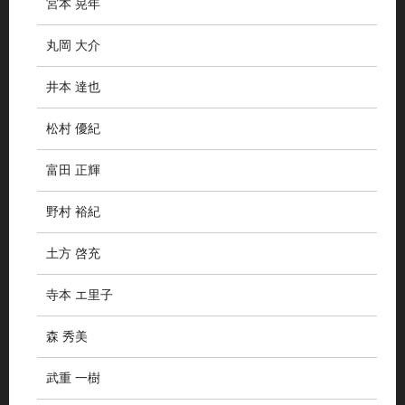
宮本 晃年
丸岡 大介
井本 達也
松村 優紀
富田 正輝
野村 裕紀
土方 啓充
寺本 エ里子
森 秀美
武重 一樹