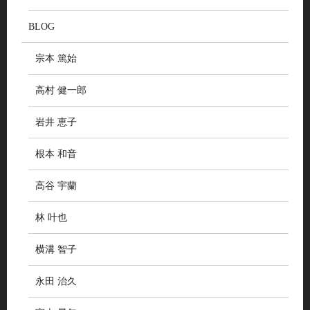
BLOG
宗本 篤始
高村 健一郎
岩井 恵子
根本 和音
高谷 宇蘭
林 叶也
横溝 智子
永田 治久