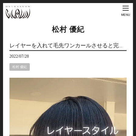
MENU
松村 優紀
レイヤーを入れて毛先ワンカールさせると完…
2022/07/28
松村 優紀
動
画
プ
レ
ー
ヤ
ー