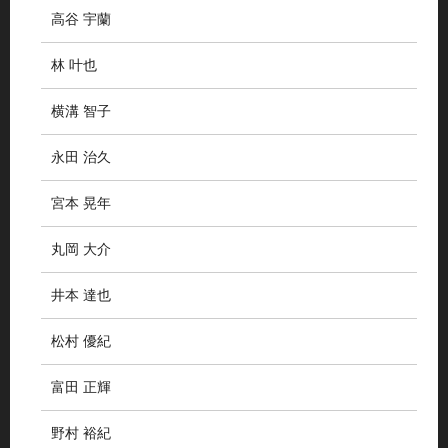
高谷 宇蘭
林 叶也
横溝 智子
永田 治久
宮本 晃年
丸岡 大介
井本 達也
松村 優紀
富田 正輝
野村 裕紀