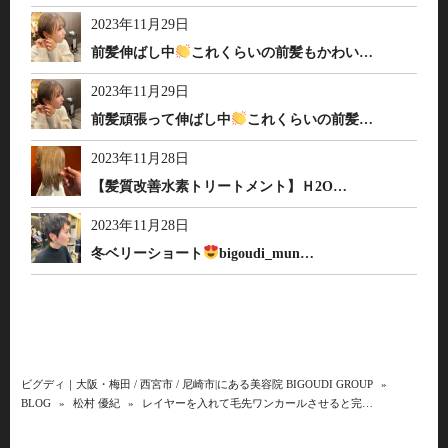
2023年11月29日
前髪伸ばし中
これくらいの前髪もかわい…
2023年11月29日
前髪頑張って伸ばし中
これくらいの前髪…
2023年11月28日
【髪質改善水素トリートメント】Ｈ2O…
2023年11月28日
冬ベリーショート
bigoudi_mun…
ビグディ｜大阪・梅田 / 西宮市 / 尼崎市|にある美容院 BIGOUDI GROUP
»
BLOG
»
松村 優紀
»
レイヤーを入れて毛先ワンカールさせると完…