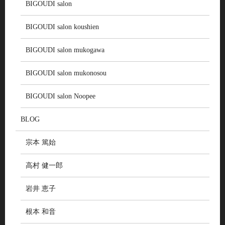
BIGOUDI salon
BIGOUDI salon koushien
BIGOUDI salon mukogawa
BIGOUDI salon mukonosou
BIGOUDI salon Noopee
BLOG
宗本 篤始
高村 健一郎
岩井 恵子
根本 和音