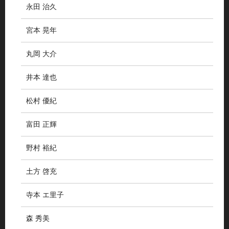
永田 治久
宮本 晃年
丸岡 大介
井本 達也
松村 優紀
富田 正輝
野村 裕紀
土方 啓充
寺本 エ里子
森 秀美