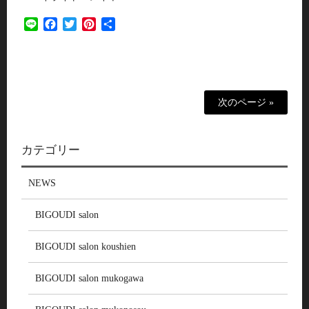
Line
Facebook
Twitter
Pinterest
共
有
次のページ »
カテゴリー
NEWS
BIGOUDI salon
BIGOUDI salon koushien
BIGOUDI salon mukogawa