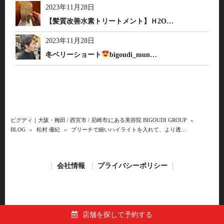
2023年11月28日
【髪質改善水素トリートメント】Ｈ2O…
2023年11月28日
冬ベリーショート
bigoudi_mun…
ビグディ｜大阪・梅田 / 西宮市 / 尼崎市|にある美容院 BIGOUDI GROUP
»
BLOG
»
松村 優紀
»
ブリーチで細いハイライトを入れて、より透…
会社情報
プライバシーポリシー
店舗を探して予約する