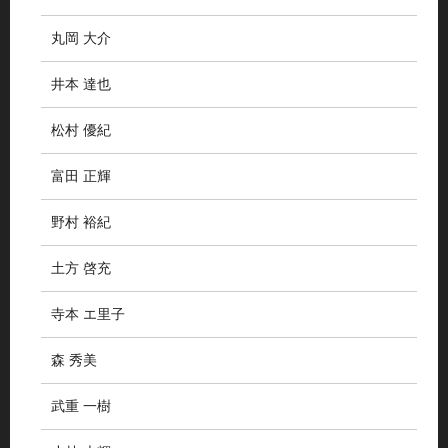
丸岡 大介
井本 達也
松村 優紀
富田 正輝
野村 裕紀
土方 啓充
寺本 エ里子
森 秀美
武重 一樹