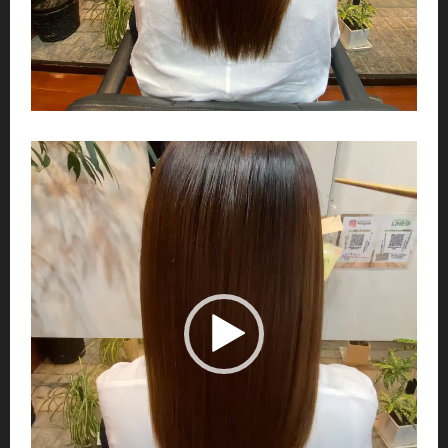
動
画
プ
レ
ー
ヤ
ー