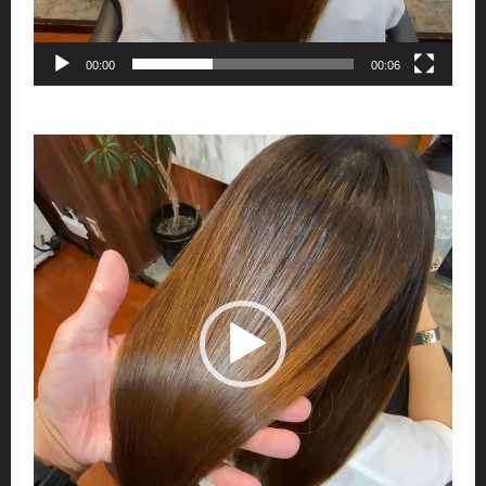
00:00
00:06
動
画
プ
レ
ー
ヤ
ー