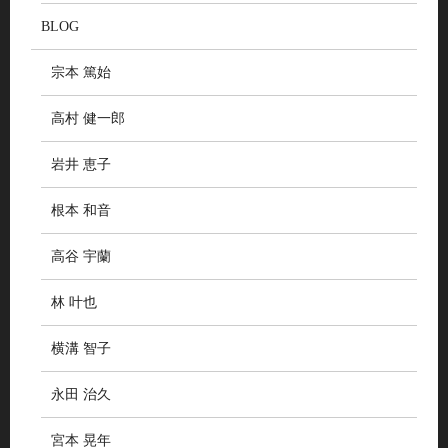
BLOG
宗本 篤始
高村 健一郎
岩井 恵子
根本 和音
高谷 宇蘭
林 叶也
横溝 智子
永田 治久
宮本 晃年