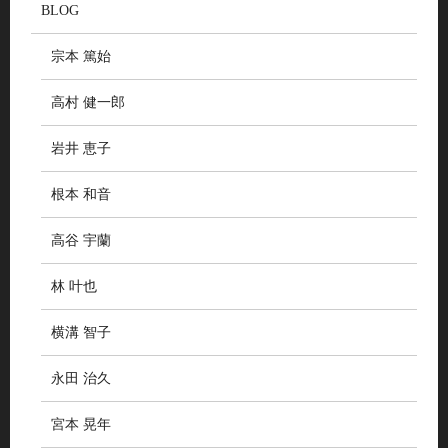
BLOG
宗本 篤始
高村 健一郎
岩井 恵子
根本 和音
高谷 宇蘭
林 叶也
横溝 智子
永田 治久
宮本 晃年