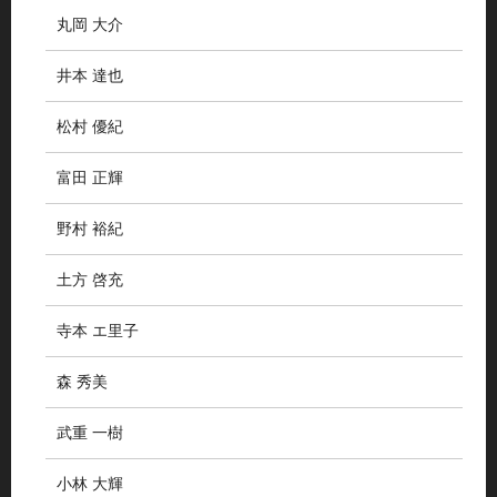
丸岡 大介
井本 達也
松村 優紀
富田 正輝
野村 裕紀
土方 啓充
寺本 エ里子
森 秀美
武重 一樹
小林 大輝