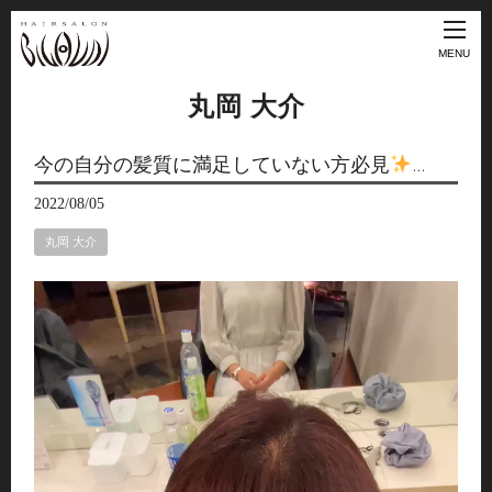
MENU
丸岡 大介
今の自分の髪質に満足していない方必見
…
2022/08/05
丸岡 大介
動
画
プ
レ
ー
ヤ
ー