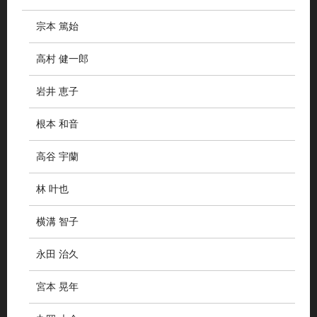
宗本 篤始
高村 健一郎
岩井 恵子
根本 和音
高谷 宇蘭
林 叶也
横溝 智子
永田 治久
宮本 晃年