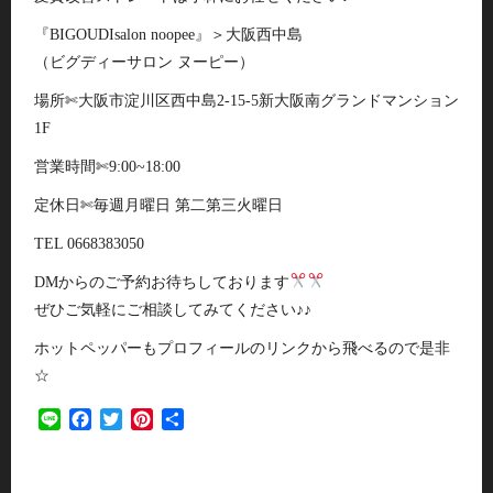
『BIGOUDIsalon noopee』＞大阪西中島
（ビグディーサロン ヌーピー）
場所✄大阪市淀川区西中島2-15-5新大阪南グランドマンション
1F
営業時間✄9:00~18:00
定休日✄毎週月曜日 第二第三火曜日
TEL 0668383050
DMからのご予約お待ちしております
ぜひご気軽にご相談してみてください♪♪
ホットペッパーもプロフィールのリンクから飛べるので是非
☆
Line
Facebook
Twitter
Pinterest
共
有