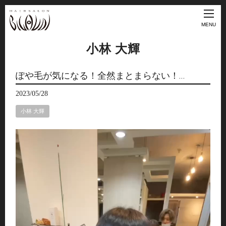
MENU
小林 大輝
ぽや毛が気になる！全然まとまらない！…
2023/05/28
小林 大輝
動
画
プ
レ
ー
ヤ
ー