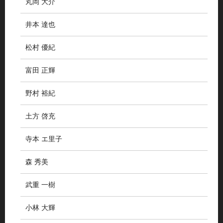
丸岡 大介
井本 達也
松村 優紀
富田 正輝
野村 裕紀
土方 啓充
寺本 エ里子
森 秀美
武重 一樹
小林 大輝