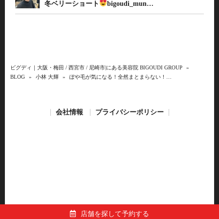
冬ベリーショート
bigoudi_mun…
ビグディ｜大阪・梅田 / 西宮市 / 尼崎市|にある美容院 BIGOUDI GROUP
»
BLOG
»
小林 大輝
»
ぽや毛が気になる！全然まとまらない！…
会社情報
プライバシーポリシー
店舗を探して予約する