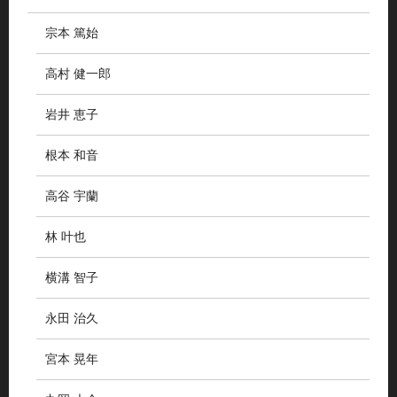
宗本 篤始
高村 健一郎
岩井 恵子
根本 和音
高谷 宇蘭
林 叶也
横溝 智子
永田 治久
宮本 晃年