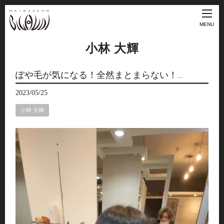
MENU
小林 大輝
ぽや毛が気になる！全然まとまらない！…
2023/05/25
小林 大輝
動
画
プ
レ
ー
ヤ
ー