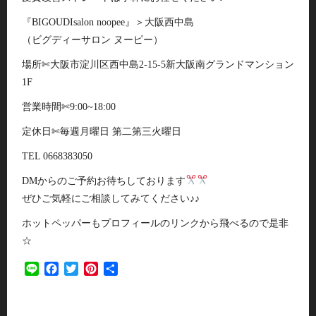
『BIGOUDIsalon noopee』＞大阪西中島
（ビグディーサロン ヌーピー）
場所✄大阪市淀川区西中島2-15-5新大阪南グランドマンション
1F
営業時間✄9:00~18:00
定休日✄毎週月曜日 第二第三火曜日
TEL 0668383050
DMからのご予約お待ちしております
ぜひご気軽にご相談してみてください♪♪
ホットペッパーもプロフィールのリンクから飛べるので是非
☆
Line
Facebook
Twitter
Pinterest
共
有