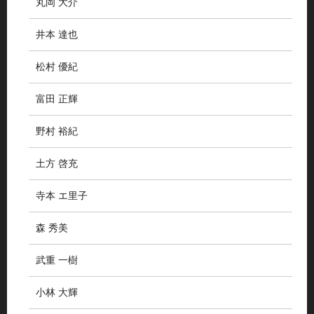
丸岡 大介
井本 達也
松村 優紀
富田 正輝
野村 裕紀
土方 啓充
寺本 エ里子
森 秀美
武重 一樹
小林 大輝