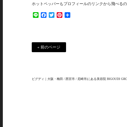
ホットペッパーもプロフィールのリンクから飛べるの
Line
Facebook
Twitter
Pinterest
共
有
« 前のページ
ビグディ｜大阪・梅田 / 西宮市 / 尼崎市|にある美容院 BIGOUDI GRO