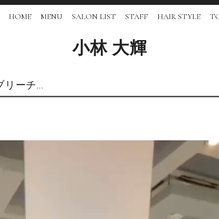
HOME
MENU
SALON LIST
STAFF
HAIR STYLE
TO
小林 大輝
ブリーチ…