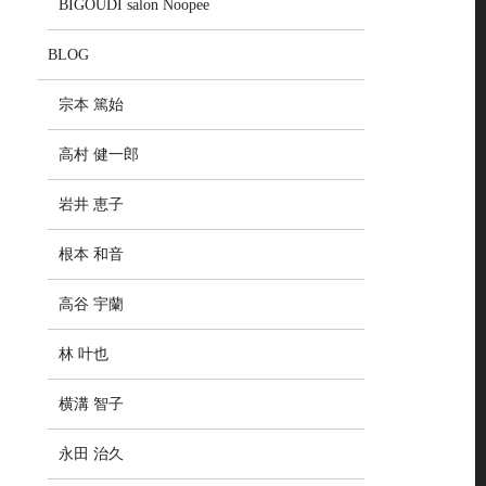
BIGOUDI salon Noopee
BLOG
宗本 篤始
高村 健一郎
岩井 恵子
根本 和音
高谷 宇蘭
林 叶也
横溝 智子
永田 治久