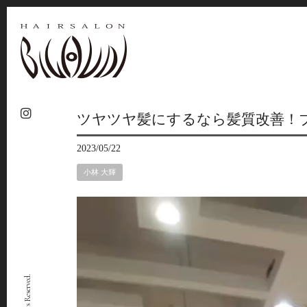
ツヤツヤ髪にするなら髪質改善！
2023/05/22
小林 大輝
動
画
プ
レ
ー
ヤ