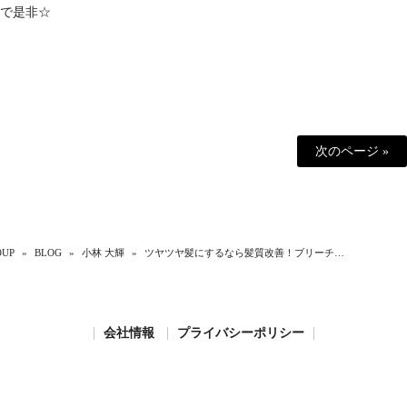
で是非☆
次のページ »
UP
»
BLOG
»
小林 大輝
»
ツヤツヤ髪にするなら髪質改善！ブリーチ…
会社情報
プライバシーポリシー