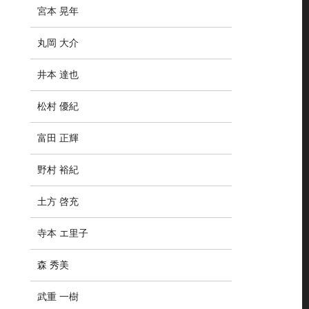
宮本 晃年
丸岡 大介
井本 達也
松村 優紀
富田 正輝
野村 裕紀
土方 啓充
寺本 エ里子
森 秀美
武重 一樹