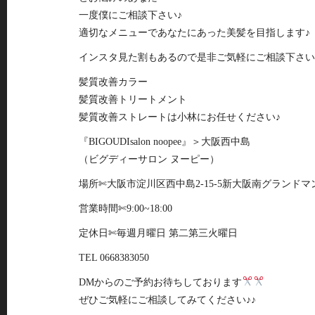
一度僕にご相談下さい♪
適切なメニューであなたにあった美髪を目指します♪
インスタ見た割もあるので是非ご気軽にご相談下さい
髪質改善カラー
髪質改善トリートメント
髪質改善ストレートは小林にお任せください♪
『BIGOUDIsalon noopee』＞大阪西中島
（ビグディーサロン ヌーピー）
場所✄大阪市淀川区西中島2-15-5新大阪南グランドマ
営業時間✄9:00~18:00
定休日✄毎週月曜日 第二第三火曜日
TEL 0668383050
DMからのご予約お待ちしております
ぜひご気軽にご相談してみてください♪♪