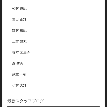
松村 優紀
富田 正輝
野村 裕紀
土方 啓充
寺本 エ里子
森 秀美
武重 一樹
小林 大輝
最新スタッフブログ