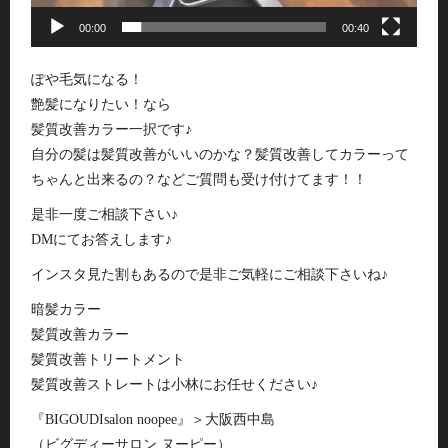
00:00
00:40
ぽや毛気になる！
艶髪になりたい！なら
髪質改善カラー一択です♪
自分の髪は髪質改善がいいのかな？髪質改善してカラーって
ちゃんと出来るの？などご質問も受け付けてます！！
是非一度ご相談下さい♪
DMにてお答えします♪
インスタ見た割もあるので是非ご気軽にご相談下さいね♪
暗髪カラー
髪質改善カラー
髪質改善トリートメント
髪質改善ストレートは小林にお任せください♪
『BIGOUDIsalon noopee』＞大阪西中島
（ビグディーサロン ヌーピー）