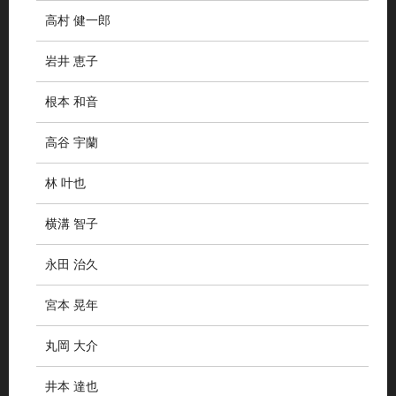
高村 健一郎
岩井 恵子
根本 和音
高谷 宇蘭
林 叶也
横溝 智子
永田 治久
宮本 晃年
丸岡 大介
井本 達也