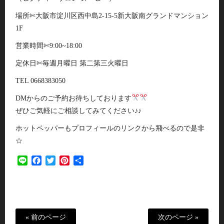
場所✄大阪市淀川区西中島2-15-5新大阪南グランドマンション
1F
営業時間✄9:00~18:00
定休日✄毎週月曜日 第二第三火曜日
TEL 0668383050
DMからのご予約お待ちしております
ぜひご気軽にご相談してみてください♪♪
ホットペッパーもプロフィールのリンクから飛べるので是非
☆
Line
Facebook
Twitter
Pinterest
共
有
« 前のページ
次のページ »