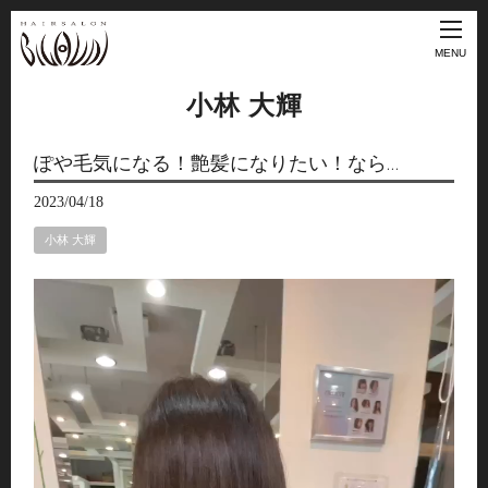
MENU
小林 大輝
ぽや毛気になる！艶髪になりたい！なら…
2023/04/18
小林 大輝
動
画
プ
レ
ー
ヤ
ー