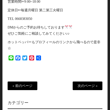
営業時間✄9:00~18:00
定休日✄毎週月曜日 第二第三火曜日
TEL 0668383050
DMからのご予約お待ちしております
ぜひご気軽にご相談してみてください♪♪
ホットペッパーもプロフィールのリンクから飛べるので是非
☆
Line
Facebook
Twitter
Pinterest
共
有
« 前のページ
次のページ »
カテゴリー