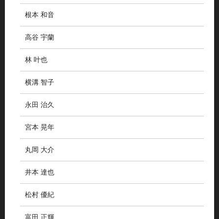
根本 和音
高谷 宇蘭
林 叶也
横溝 智子
永田 治久
宮本 晃年
丸岡 大介
井本 達也
松村 優紀
富田 正輝