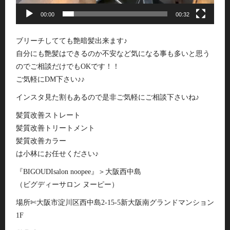
00:00
00:32
ブリーチしてても艶暗髪出来ます♪
自分にも艶髪はできるのか不安など気になる事も多いと思う
のでご相談だけでもOKです！！
ご気軽にDM下さい♪♪
インスタ見た割もあるので是非ご気軽にご相談下さいね♪
髪質改善ストレート
髪質改善トリートメント
髪質改善カラー
は小林にお任せください♪
『BIGOUDIsalon noopee』＞大阪西中島
（ビグディーサロン ヌーピー）
場所✄大阪市淀川区西中島2-15-5新大阪南グランドマンション
1F