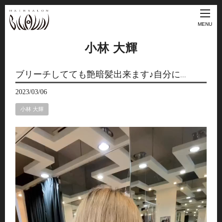
MENU
小林 大輝
ブリーチしてても艶暗髪出来ます♪自分に…
2023/03/06
小林 大輝
動
画
プ
レ
ー
ヤ
ー