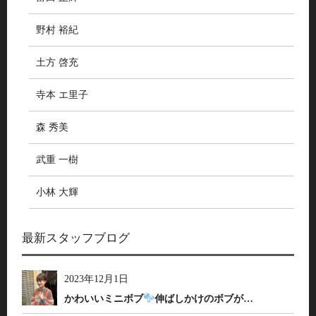
野村 裕紀
土方 啓充
寺本 エ里子
森 秀美
武重 一樹
小林 大輝
最新スタッフブログ
2023年12月1日
かわいいミニボブ
伸ばしかけのボブが…