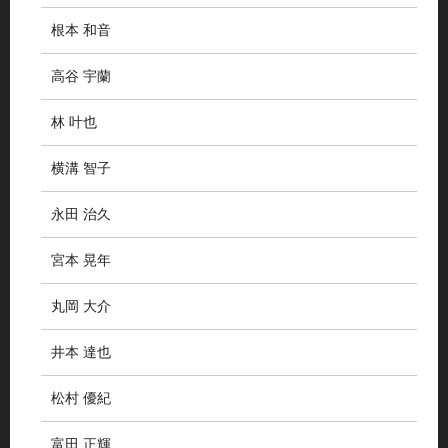
根本 和音
高谷 宇蘭
林 叶也
横溝 智子
永田 治久
宮本 晃年
丸岡 大介
井本 達也
松村 優紀
富田 正輝