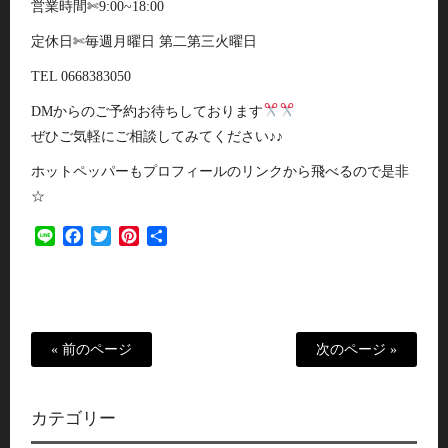
営業時間✄9:00~18:00
定休日✄毎週月曜日 第二第三火曜日
TEL 0668383050
DMからのご予約お待ちしております
ぜひご気軽にご相談してみてください♪♪
ホットペッパーもプロフィールのリンクから飛べるので是非
☆
Line
Facebook
Twitter
Pinterest
共
有
« 前のページ
次のページ »
カテゴリー