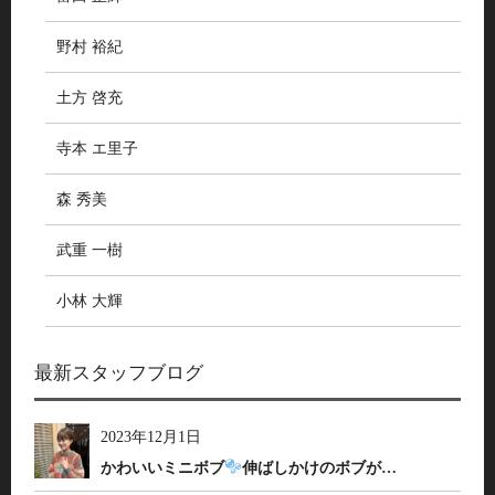
野村 裕紀
土方 啓充
寺本 エ里子
森 秀美
武重 一樹
小林 大輝
最新スタッフブログ
2023年12月1日
かわいいミニボブ
伸ばしかけのボブが…