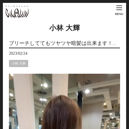
MENU
小林 大輝
ブリーチしててもツヤツヤ暗髪は出来ます！…
2023/02/24
小林 大輝
動
画
プ
レ
ー
ヤ
ー