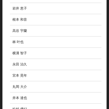
岩井 恵子
根本 和音
高谷 宇蘭
林 叶也
横溝 智子
永田 治久
宮本 晃年
丸岡 大介
井本 達也