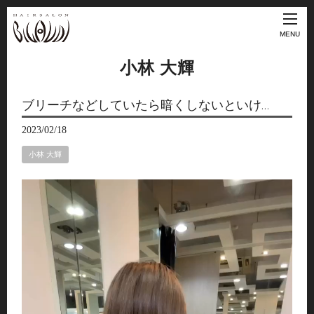
MENU
小林 大輝
ブリーチなどしていたら暗くしないといけ…
2023/02/18
小林 大輝
動
画
プ
レ
ー
ヤ
ー