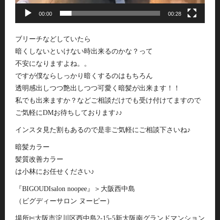
00:00
00:28
ブリーチなどしていたら
暗くしないといけない時出来るのかな？って
不安になりますよね。。
ですが僕ならしっかり暗くするのはもちろん
透明感出しつつ艶出しつつ可愛く暗髪が出来ます！！
私でも出来ますか？などご相談だけでも受け付けてますので
ご気軽にDMお待ちしております♪♪
インスタ見た割もあるので是非ご気軽にご相談下さいね♪
暗髪カラー
髪質改善カラー
は小林にお任せください♪
『BIGOUDIsalon noopee』＞大阪西中島
（ビグディーサロン ヌーピー）
場所✄大阪市淀川区西中島2-15-5新大阪南グランドマンション