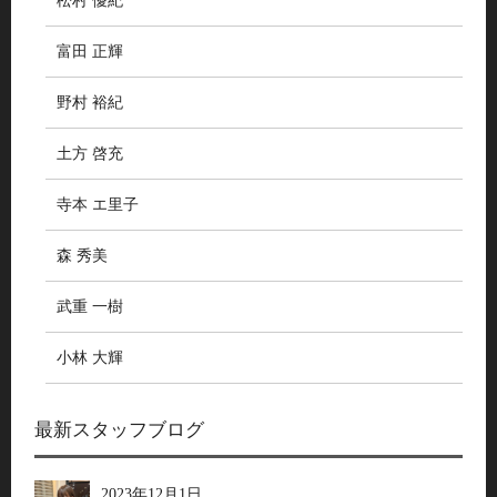
松村 優紀
富田 正輝
野村 裕紀
土方 啓充
寺本 エ里子
森 秀美
武重 一樹
小林 大輝
最新スタッフブログ
2023年12月1日