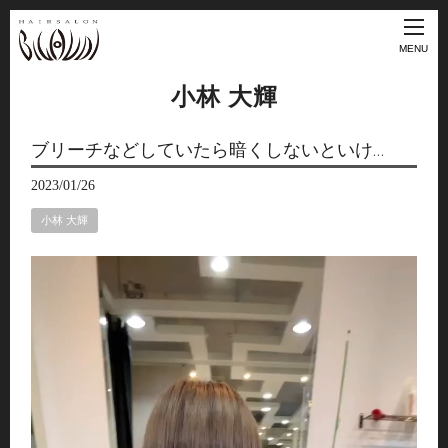
MENU
小林 大輝
ブリーチなどしていたら暗くしないといけ…
2023/01/26
小林 大輝
動
画
プ
レ
ー
ヤ
ー