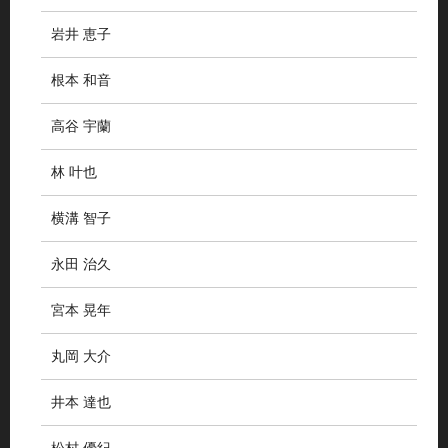
岩井 恵子
根本 和音
高谷 宇蘭
林 叶也
横溝 智子
永田 治久
宮本 晃年
丸岡 大介
井本 達也