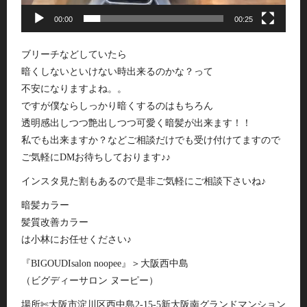
00:00
00:25
ブリーチなどしていたら
暗くしないといけない時出来るのかな？って
不安になりますよね。。
ですが僕ならしっかり暗くするのはもちろん
透明感出しつつ艶出しつつ可愛く暗髪が出来ます！！
私でも出来ますか？などご相談だけでも受け付けてますので
ご気軽にDMお待ちしております♪♪
インスタ見た割もあるので是非ご気軽にご相談下さいね♪
暗髪カラー
髪質改善カラー
は小林にお任せください♪
『BIGOUDIsalon noopee』＞大阪西中島
（ビグディーサロン ヌーピー）
場所✄大阪市淀川区西中島2-15-5新大阪南グランドマンション