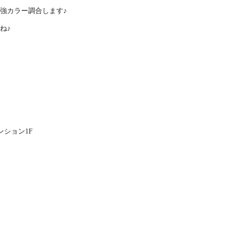
強カラー調合します♪
ね♪
ンション1F