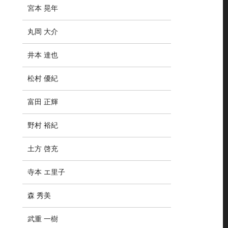
宮本 晃年
丸岡 大介
井本 達也
松村 優紀
富田 正輝
野村 裕紀
土方 啓充
寺本 エ里子
森 秀美
武重 一樹