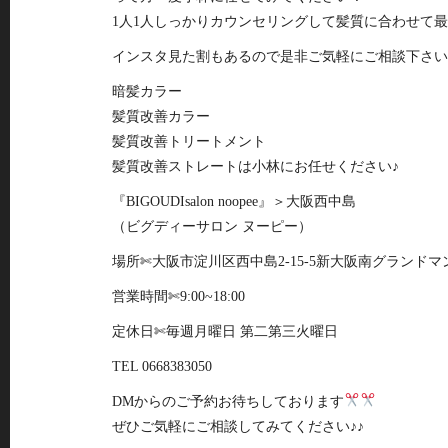
1人1人しっかりカウンセリングして髪質に合わせて最
インスタ見た割もあるので是非ご気軽にご相談下さい
暗髪カラー
髪質改善カラー
髪質改善トリートメント
髪質改善ストレートは小林にお任せください♪
『BIGOUDIsalon noopee』＞大阪西中島
（ビグディーサロン ヌーピー）
場所✄大阪市淀川区西中島2-15-5新大阪南グランドマ
営業時間✄9:00~18:00
定休日✄毎週月曜日 第二第三火曜日
TEL 0668383050
DMからのご予約お待ちしております
ぜひご気軽にご相談してみてください♪♪