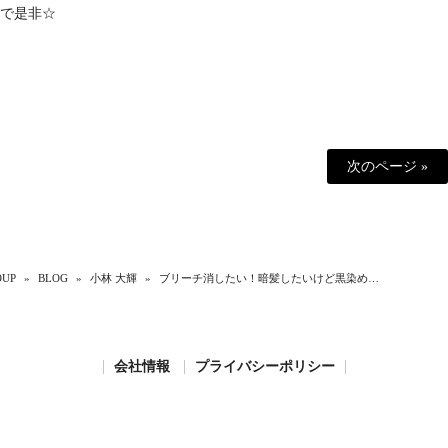
で是非☆
次のページ »
UP
»
BLOG
»
小林 大輝
»
ブリーチ消したい！暗髪したいけど黒染め…
会社情報
プライバシーポリシー