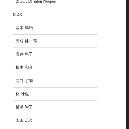
BIGOUDI salon Noopee
BLOG
宗本 篤始
高村 健一郎
岩井 恵子
根本 和音
高谷 宇蘭
林 叶也
横溝 智子
永田 治久