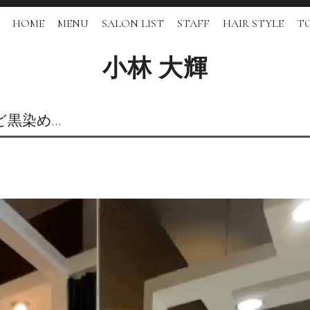
HOME
MENU
SALON LIST
STAFF
HAIR STYLE
TO
小林 大輝
ど黒染め…