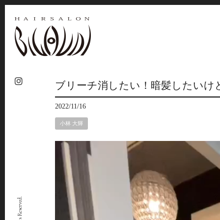
ブリーチ消したい！暗髪したいけ
2022/11/16
小林 大輝
動
画
プ
レ
ー
ヤ