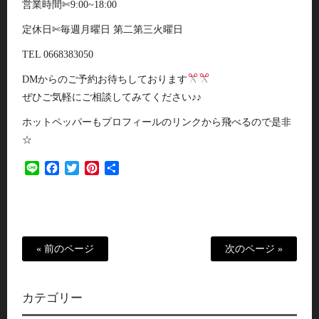
営業時間✄9:00~18:00
定休日✄毎週月曜日 第二第三火曜日
TEL 0668383050
DMからのご予約お待ちしております
ぜひご気軽にご相談してみてください♪♪
ホットペッパーもプロフィールのリンクから飛べるので是非
☆
Line
Facebook
Twitter
Pinterest
共
有
« 前のページ
次のページ »
カテゴリー