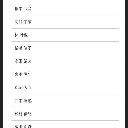
根本 和音
高谷 宇蘭
林 叶也
横溝 智子
永田 治久
宮本 晃年
丸岡 大介
井本 達也
松村 優紀
富田 正輝