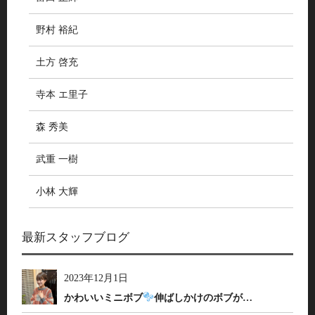
野村 裕紀
土方 啓充
寺本 エ里子
森 秀美
武重 一樹
小林 大輝
最新スタッフブログ
2023年12月1日
かわいいミニボブ
伸ばしかけのボブが…