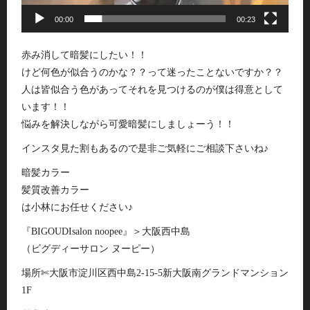
00:00
00:23
赤み消して暗髪にしたい！！
けど何色が似合うのかな？？って迷ったことないですか？？
人は皆似合う色があってそれを見つけるのが僕は得意として
います！！
悩みを解決しながら可愛暗髪にしましょーう！！
インスタ見た割もあるので是非ご気軽にご相談下さいね♪
暗髪カラー
髪質改善カラー
は小林にお任せください♪
『BIGOUDIsalon noopee』＞大阪西中島
（ビグディーサロン ヌーピー）
場所✄大阪市淀川区西中島2-15-5新大阪南グランドマンション
1F