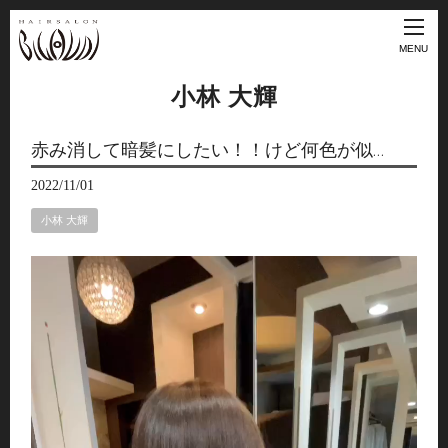
MENU
小林 大輝
赤み消して暗髪にしたい！！けど何色が似…
2022/11/01
小林 大輝
動
画
プ
レ
ー
ヤ
ー