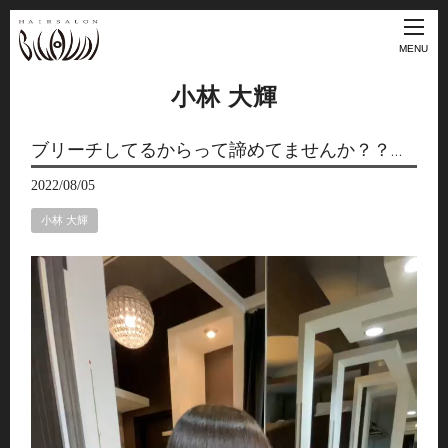
MENU
小林 大輝
ブリーチしてるからって諦めてませんか？？…
2022/08/05
小林 大輝
動
画
プ
レ
ー
ヤ
ー