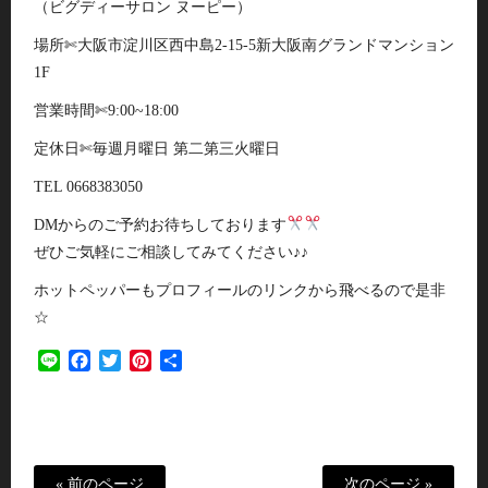
（ビグディーサロン ヌーピー）
場所✄大阪市淀川区西中島2-15-5新大阪南グランドマンション
1F
営業時間✄9:00~18:00
定休日✄毎週月曜日 第二第三火曜日
TEL 0668383050
DMからのご予約お待ちしております
ぜひご気軽にご相談してみてください♪♪
ホットペッパーもプロフィールのリンクから飛べるので是非
☆
Line
Facebook
Twitter
Pinterest
共
有
« 前のページ
次のページ »