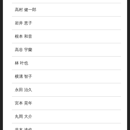
高村 健一郎
岩井 恵子
根本 和音
高谷 宇蘭
林 叶也
横溝 智子
永田 治久
宮本 晃年
丸岡 大介
井本 達也