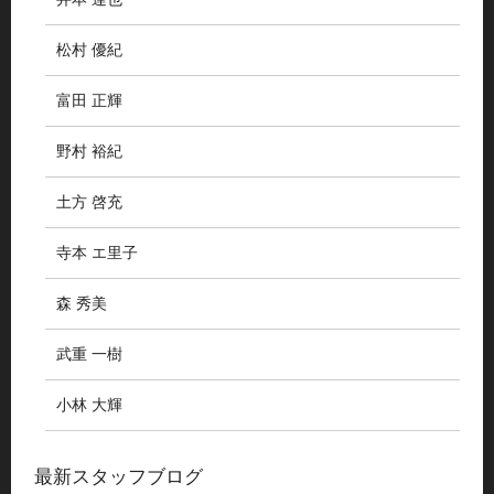
松村 優紀
富田 正輝
野村 裕紀
土方 啓充
寺本 エ里子
森 秀美
武重 一樹
小林 大輝
最新スタッフブログ