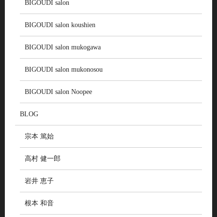
BIGOUDI salon
BIGOUDI salon koushien
BIGOUDI salon mukogawa
BIGOUDI salon mukonosou
BIGOUDI salon Noopee
BLOG
宗本 篤始
高村 健一郎
岩井 恵子
根本 和音