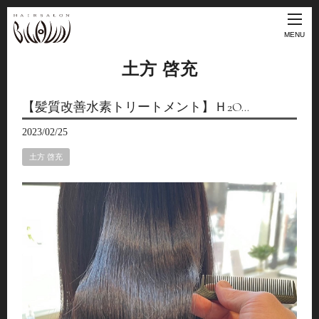
MENU
土方 啓充
【髪質改善水素トリートメント】Ｈ2O…
2023/02/25
土方 啓充