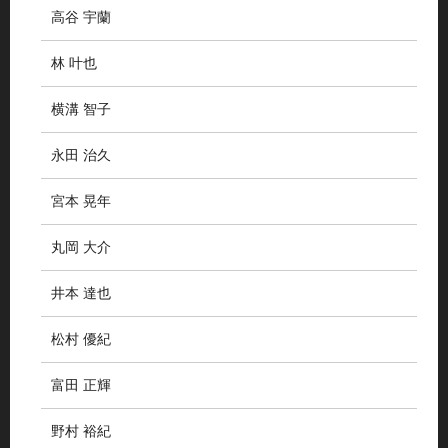
高谷 宇蘭
林 叶也
横溝 智子
永田 治久
宮本 晃年
丸岡 大介
井本 達也
松村 優紀
富田 正輝
野村 裕紀