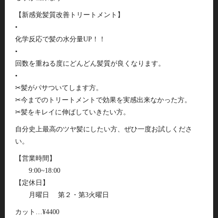
【新感覚髪質改善トリートメント】
•
化学反応で髪の水分量UP！！
•
回数を重ねる度にどんどん髪質が良くなります。
•
✂︎髪がパサついてします方。
✂︎今までのトリートメントで効果を実感出来なかった方。
✂︎髪をキレイに伸ばしていきたい方。
自分史上最高のツヤ髪にしたい方、ぜひ一度お試しくださ
い。
【営業時間】
9:00~18:00
【定休日】
月曜日 第２・第3火曜日
カット…¥4400