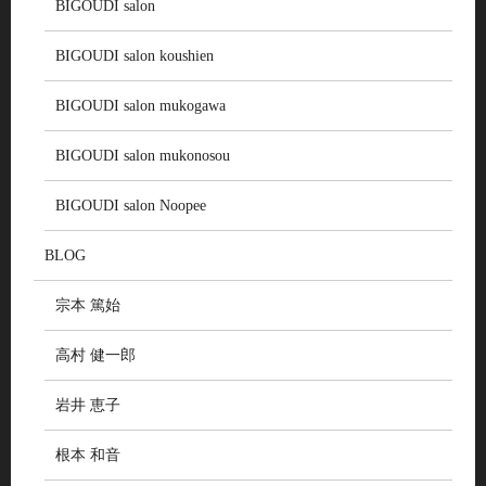
BIGOUDI salon
BIGOUDI salon koushien
BIGOUDI salon mukogawa
BIGOUDI salon mukonosou
BIGOUDI salon Noopee
BLOG
宗本 篤始
高村 健一郎
岩井 恵子
根本 和音