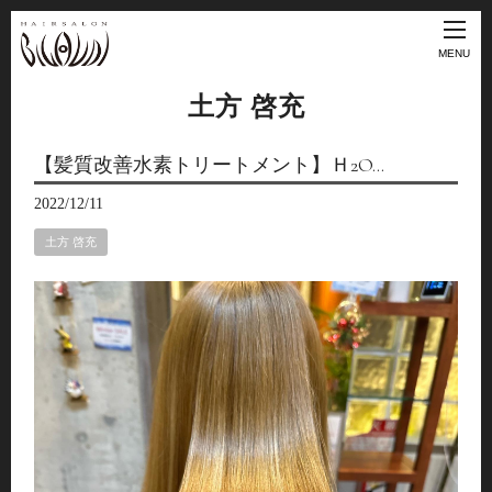
MENU
土方 啓充
【髪質改善水素トリートメント】Ｈ2O…
2022/12/11
土方 啓充