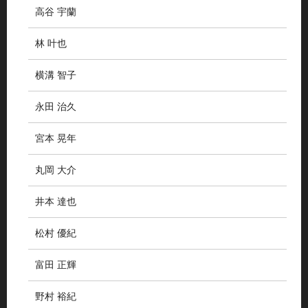
高谷 宇蘭
林 叶也
横溝 智子
永田 治久
宮本 晃年
丸岡 大介
井本 達也
松村 優紀
富田 正輝
野村 裕紀