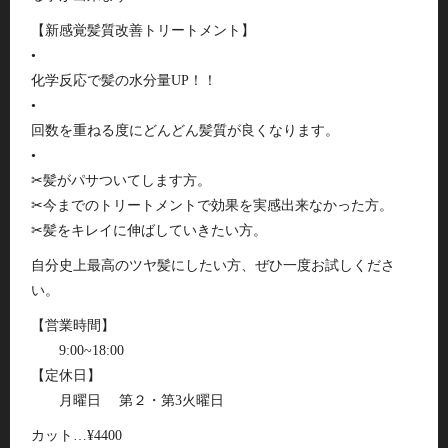
【新感覚髪質改善トリートメント】
•
化学反応で髪の水分量UP！！
•
回数を重ねる度にどんどん髪質が良くなります。
•
✂︎髪がパサついてします方。
✂︎今までのトリートメントで効果を実感出来なかった方。
✂︎髪をキレイに伸ばしていきたい方。
自分史上最高のツヤ髪にしたい方、ぜひ一度お試しくださ
い。
【営業時間】
9:00~18:00
【定休日】
月曜日 第２・第3火曜日
カット…¥4400