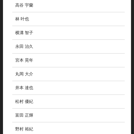
高谷 宇蘭
林 叶也
横溝 智子
永田 治久
宮本 晃年
丸岡 大介
井本 達也
松村 優紀
富田 正輝
野村 裕紀