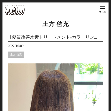
MENU
土方 啓充
【髪質改善水素トリートメント×カラーリン…
2022/10/09
土方 啓充