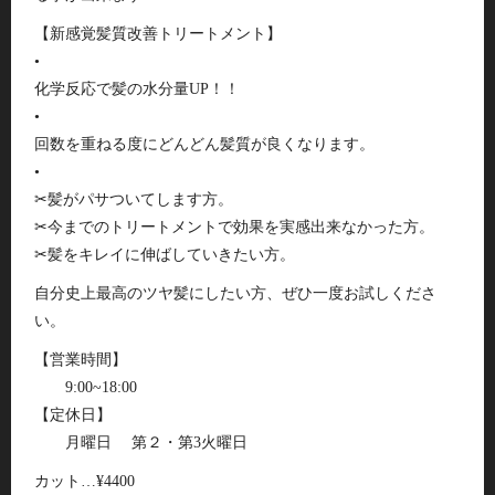
【新感覚髪質改善トリートメント】
•
化学反応で髪の水分量UP！！
•
回数を重ねる度にどんどん髪質が良くなります。
•
✂︎髪がパサついてします方。
✂︎今までのトリートメントで効果を実感出来なかった方。
✂︎髪をキレイに伸ばしていきたい方。
自分史上最高のツヤ髪にしたい方、ぜひ一度お試しくださ
い。
【営業時間】
9:00~18:00
【定休日】
月曜日 第２・第3火曜日
カット…¥4400