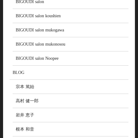
BIGOUDI salon
BIGOUDI salon koushien
BIGOUDI salon mukogawa
BIGOUDI salon mukonosou
BIGOUDI salon Noopee
BLOG
宗本 篤始
高村 健一郎
岩井 恵子
根本 和音