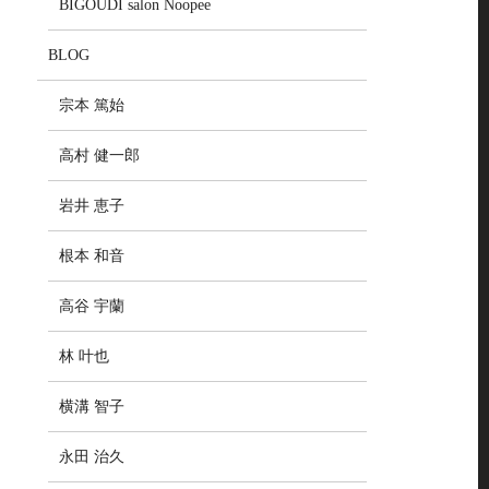
BIGOUDI salon Noopee
BLOG
宗本 篤始
高村 健一郎
岩井 恵子
根本 和音
高谷 宇蘭
林 叶也
横溝 智子
永田 治久