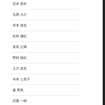
宮本 晃年
丸岡 大介
井本 達也
松村 優紀
富田 正輝
野村 裕紀
土方 啓充
寺本 エ里子
森 秀美
武重 一樹