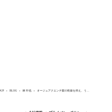
UP
»
BLOG
»
林 叶也
»
オージュアクエンチ髪の乾燥を抑え、う…