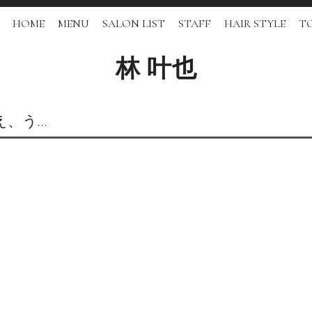
HOME
MENU
SALON LIST
STAFF
HAIR STYLE
TO
林 叶也
え、う…