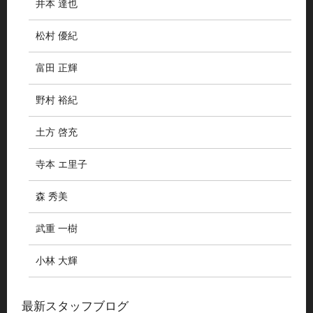
井本 達也
松村 優紀
富田 正輝
野村 裕紀
土方 啓充
寺本 エ里子
森 秀美
武重 一樹
小林 大輝
最新スタッフブログ