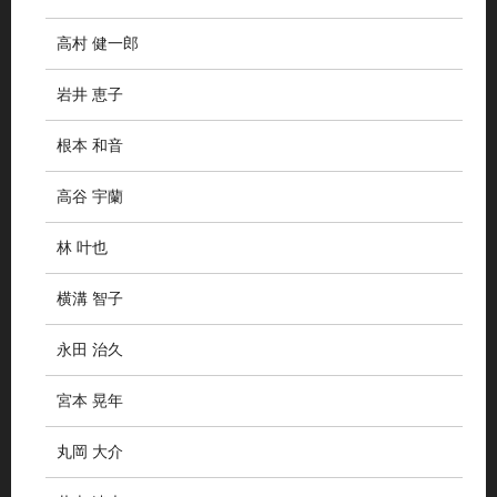
高村 健一郎
岩井 恵子
根本 和音
高谷 宇蘭
林 叶也
横溝 智子
永田 治久
宮本 晃年
丸岡 大介