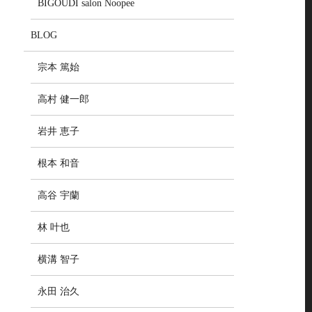
BIGOUDI salon Noopee
BLOG
宗本 篤始
高村 健一郎
岩井 恵子
根本 和音
高谷 宇蘭
林 叶也
横溝 智子
永田 治久