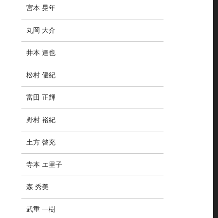
宮本 晃年
丸岡 大介
井本 達也
松村 優紀
富田 正輝
野村 裕紀
土方 啓充
寺本 エ里子
森 秀美
武重 一樹