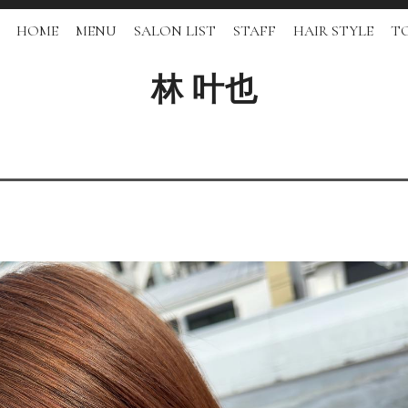
HOME
MENU
SALON LIST
STAFF
HAIR STYLE
TO
林 叶也