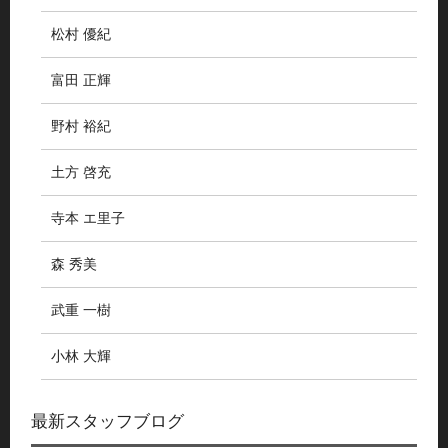
松村 優紀
富田 正輝
野村 裕紀
土方 啓充
寺本 エ里子
森 秀美
武重 一樹
小林 大輝
最新スタッフブログ