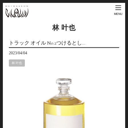
MENU
林 叶也
トラック オイル No.2つけるとし…
2023/04/04
林 叶也