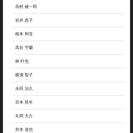
高村 健一郎
岩井 恵子
根本 和音
高谷 宇蘭
林 叶也
横溝 智子
永田 治久
宮本 晃年
丸岡 大介
井本 達也