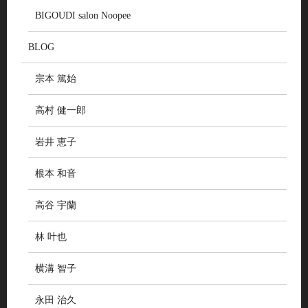
BIGOUDI salon Noopee
BLOG
宗本 篤始
高村 健一郎
岩井 恵子
根本 和音
高谷 宇蘭
林 叶也
横溝 智子
永田 治久