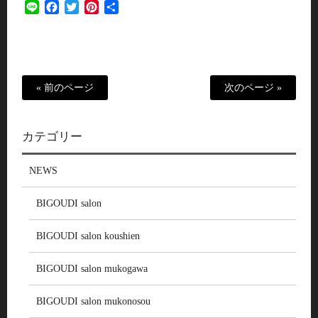
Line
Facebook
Twitter
Pinterest
共
有
« 前のページ
次のページ »
カテゴリー
NEWS
BIGOUDI salon
BIGOUDI salon koushien
BIGOUDI salon mukogawa
BIGOUDI salon mukonosou