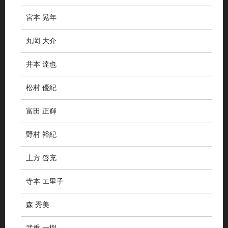
宮本 晃年
丸岡 大介
井本 達也
松村 優紀
富田 正輝
野村 裕紀
土方 啓充
寺本 エ里子
森 秀美