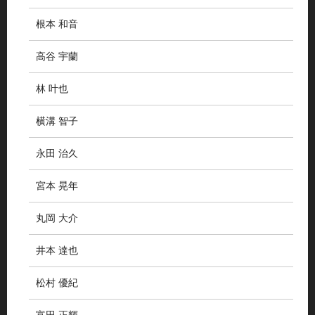
根本 和音
高谷 宇蘭
林 叶也
横溝 智子
永田 治久
宮本 晃年
丸岡 大介
井本 達也
松村 優紀