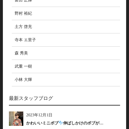
富田 正輝
野村 裕紀
土方 啓充
寺本 エ里子
森 秀美
武重 一樹
小林 大輝
最新スタッフブログ
2023年12月1日
かわいいミニボブ
伸ばしかけのボブが…