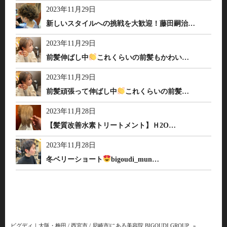
2023年11月29日
新しいスタイルへの挑戦を大歓迎！藤田嗣治…
2023年11月29日
前髪伸ばし中
これくらいの前髪もかわい…
2023年11月29日
前髪頑張って伸ばし中
これくらいの前髪…
2023年11月28日
【髪質改善水素トリートメント】Ｈ2O…
2023年11月28日
冬ベリーショート
bigoudi_mun…
ビグディ｜大阪・梅田 / 西宮市 / 尼崎市|にある美容院 BIGOUDI GROUP
»