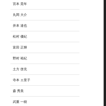
宮本 晃年
丸岡 大介
井本 達也
松村 優紀
富田 正輝
野村 裕紀
土方 啓充
寺本 エ里子
森 秀美
武重 一樹