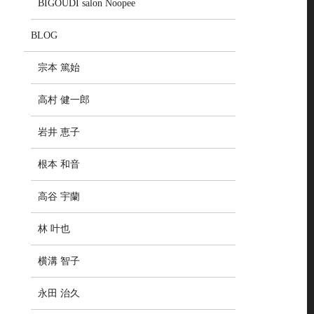
BIGOUDI salon Noopee
BLOG
宗本 篤始
高村 健一郎
岩井 恵子
根本 和音
高谷 宇蘭
林 叶也
横溝 智子
永田 治久