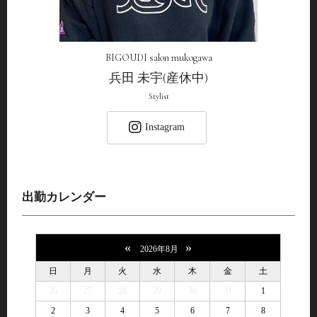
BIGOUDI salon mukogawa
兵田 未宇(産休中)
Stylist
Instagram
出勤カレンダー
«
»
2026年8月
日
月
火
水
木
金
土
26
27
28
29
30
31
1
2
3
4
5
6
7
8